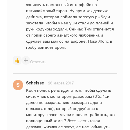
запихнуть настольный интерфейс на 
пятидюймовый экран. Ну прям как девочка-
дебилка, которая поймала золотую рыбку и 
захотела, чтобы у нее уши стали до плечей и 
руки ходуном ходили. Сейчас Тим отвлечется 
от попки своего азиатского любовника и 
сделает вам мак ос на айфоне. Пока Жопс в 
гробу вентилятором.
Ответить
Scheisse
26 марта 2017
Как я понял, речь идет о том, чтобы сделать 
системник с монитором размером (3’5..4..и 
далее по возрастанию размера ладони 
пользователя), который подрубится к 
монитору, клаве, мыши и начнет работать, как 
полноценный комп ? Ээээ…есть такая 
девочка, Физика ее зовут, ее нае..обмануть 