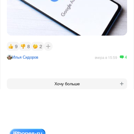
9
8
2
4
Илья Сидоров
вчера в 15:59
Хочу больше