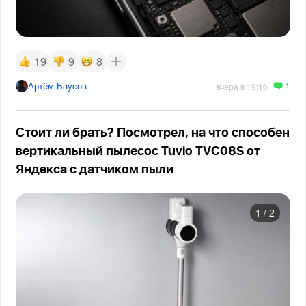
19
9
8
1
Артём Баусов
вчера в 19:16
Стоит ли брать? Посмотрел, на что способен
вертикальный пылесос Tuvio TVC08S от
Яндекса с датчиком пыли
1
/
2