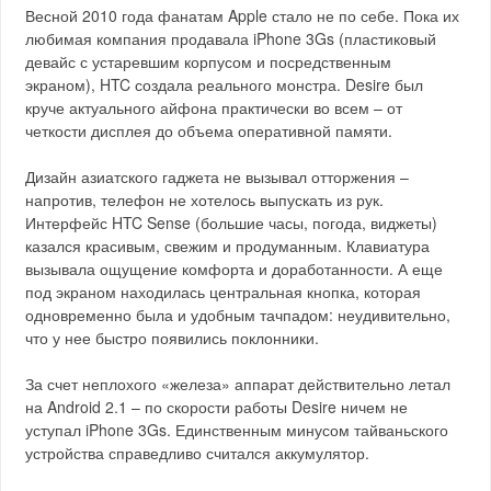
Весной 2010 года фанатам Apple стало не по себе. Пока их
любимая компания продавала iPhone 3Gs (пластиковый
девайс с устаревшим корпусом и посредственным
экраном), HTC создала реального монстра. Desire был
круче актуального айфона практически во всем – от
четкости дисплея до объема оперативной памяти.
Дизайн азиатского гаджета не вызывал отторжения –
напротив, телефон не хотелось выпускать из рук.
Интерфейс HTC Sense (большие часы, погода, виджеты)
казался красивым, свежим и продуманным. Клавиатура
вызывала ощущение комфорта и доработанности. А еще
под экраном находилась центральная кнопка, которая
одновременно была и удобным тачпадом: неудивительно,
что у нее быстро появились поклонники.
За счет неплохого «железа» аппарат действительно летал
на Android 2.1 – по скорости работы Desire ничем не
уступал iPhone 3Gs. Единственным минусом тайваньского
устройства справедливо считался аккумулятор.