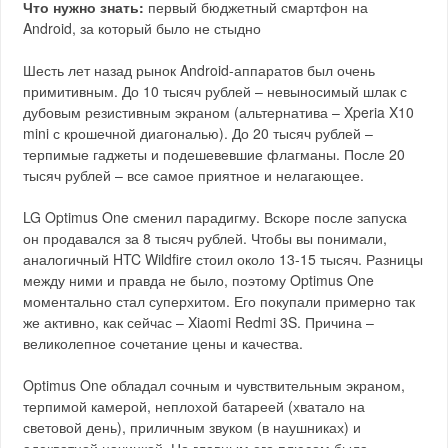
Что нужно знать:
первый бюджетный смартфон на
Android, за который было не стыдно
Шесть лет назад рынок Android-аппаратов был очень
примитивным. До 10 тысяч рублей – невыносимый шлак с
дубовым резистивным экраном (альтернатива – Xperia X10
mini с крошечной диагональю). До 20 тысяч рублей –
терпимые гаджеты и подешевевшие флагманы. После 20
тысяч рублей – все самое приятное и нелагающее.
LG Optimus One сменил парадигму. Вскоре после запуска
он продавался за 8 тысяч рублей. Чтобы вы понимали,
аналогичный HTC Wildfire стоил около 13-15 тысяч. Разницы
между ними и правда не было, поэтому Optimus One
моментально стал суперхитом. Его покупали примерно так
же активно, как сейчас – Xiaomi Redmi 3S. Причина –
великолепное сочетание цены и качества.
Optimus One обладал сочным и чувствительным экраном,
терпимой камерой, неплохой батареей (хватало на
световой день), приличным звуком (в наушниках) и