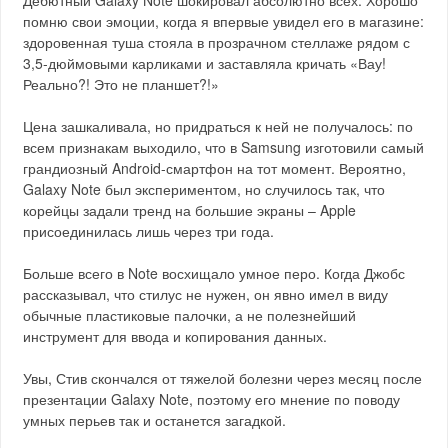
Дебютный Galaxy Note шокировал абсолютно всех. Хорошо
помню свои эмоции, когда я впервые увидел его в магазине:
здоровенная туша стояла в прозрачном стеллаже рядом с
3,5-дюймовыми карликами и заставляла кричать «Вау!
Реально?! Это не планшет?!»
Цена зашкаливала, но придраться к ней не получалось: по
всем признакам выходило, что в Samsung изготовили самый
грандиозный Android-смартфон на тот момент. Вероятно,
Galaxy Note был экспериментом, но случилось так, что
корейцы задали тренд на большие экраны – Apple
присоединилась лишь через три года.
Больше всего в Note восхищало умное перо. Когда Джобс
рассказывал, что стилус не нужен, он явно имел в виду
обычные пластиковые палочки, а не полезнейший
инструмент для ввода и копирования данных.
Увы, Стив скончался от тяжелой болезни через месяц после
презентации Galaxy Note, поэтому его мнение по поводу
умных перьев так и останется загадкой.