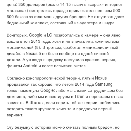
цена: 350 долларов (около 14-15 тысяч в «серых» интернет-
магазинах) смотрелись гораздо привлекательнее, чем 500-
600 баксов за флагманы других брендов. Не отпугивал даже
бедненький комплект, состоявший из адаптера и шнура.
Во-вторых, Google и LG позаботились о камере – она явно
вошла в топ 2013 года, хотя и не впечатляла количеством
мегапикселей (8). В-третьих, сработал минималистичный
дизайн: в Nexus 5 не было вообще ни одной лишней
детали. А уж когда в продажу поступила красная версия,
фанаты Android и вовсе испытали экстаз.
Согласно конспирологической теории, пятый Nexus
продавался так хорошо, что летом 2014 года Samsung
тонко намекнула Google: либо мы с вами сотрудничаем без
демпинга, либо мы инвестируем в Tizen и перестаем от вас
зависеть. В Штатах, если верить той же теории, побоялись
потерять такого крупного клиента и предпочли первый
вариант.
Эту безумную историю можно считать полным бредом, но