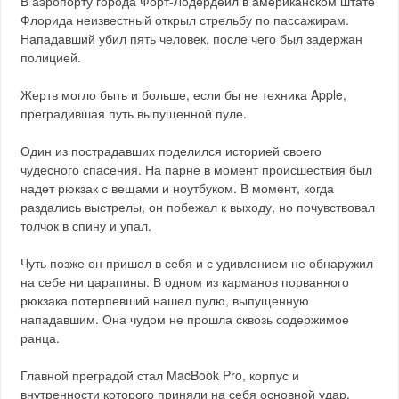
В аэропорту города Форт-Лодердейл в американском штате
Флорида неизвестный открыл стрельбу по пассажирам.
Нападавший убил пять человек, после чего был задержан
полицией.
Жертв могло быть и больше, если бы не техника Apple,
преградившая путь выпущенной пуле.
Один из пострадавших поделился историей своего
чудесного спасения. На парне в момент происшествия был
надет рюкзак с вещами и ноутбуком. В момент, когда
раздались выстрелы, он побежал к выходу, но почувствовал
толчок в спину и упал.
Чуть позже он пришел в себя и с удивлением не обнаружил
на себе ни царапины. В одном из карманов порванного
рюкзака потерпевший нашел пулю, выпущенную
нападавшим. Она чудом не прошла сквозь содержимое
ранца.
Главной преградой стал MacBook Pro, корпус и
внутренности которого приняли на себя основной удар.