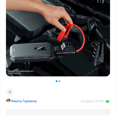
1
/
2
Никита Горяинов
сегодня в 20:45