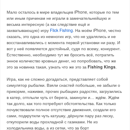
Мало осталось в мире владельцев iPhone, которые по тем
или иным причинам не играли в замечательнейшую и
весьма интересную (а как следствие ещё и
захватывающую) игру
Flick Fishing
. На моём iPhone, честно
сказать, это одна из немногих игр, что не удалялись и не
восстанавливались с момента первой установки ни разу. И
вот у неё появляется достойный, судя по всему, конкурент.
Естественно, необходимо тут же бросить всё, потратить
энное количество кровных денег, но попробовать, что же
это за новинка такая, узнать что же это за
Fishing Kings
.
Игра, как не сложно догадаться, представляет собой
симулятор рыбалки. Взяли снастей побольше, не забыли о
прикорме, наживке, прочих рыбацких радостях, загрузились
в катер, отплыли чуть от берега, закинули и… ждём. Ждём
так долго, как того потребуют обстоятельства. Как только
почувствовали полное отсутствие движения, создали его
сами, подкрутили чуть катушку, дёрнули пару раз леску,
откупорили воды прохладной с газиками. Не из
холодильника воды, а из сетки, что за борт