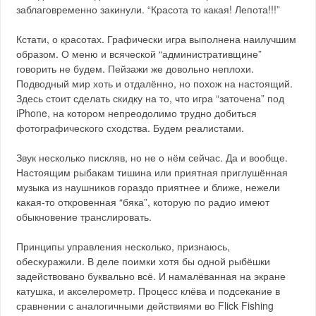
заблаговременно закинули. “Красота то какая! Лепота!!!”
Кстати, о красотах. Графически игра выполнена наилучшим
образом. О меню и всяческой “административщине”
говорить не будем. Пейзажи же довольно неплохи.
Подводный мир хоть и отдалённо, но похож на настоящий.
Здесь стоит сделать скидку на то, что игра “заточена” под
iPhone, на котором непреодолимо трудно добиться
фотографического сходства. Будем реалистами.
Звук несколько пискляв, но не о нём сейчас. Да и вообще.
Настоящим рыбакам тишина или приятная приглушённая
музыка из наушников гораздо приятнее и ближе, нежели
какая-то откровенная “бяка”, которую по радио имеют
обыкновение транслировать.
Принципы управления несколько, признаюсь,
обескуражили. В деле поимки хотя бы одной рыбёшки
задействовано буквально всё. И намалёванная на экране
катушка, и акселерометр. Процесс клёва и подсекание в
сравнении с аналогичными действиями во Flick Fishing