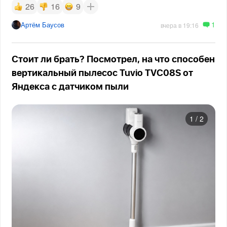
26
16
9
1
Артём Баусов
вчера в 19:16
Стоит ли брать? Посмотрел, на что способен
вертикальный пылесос Tuvio TVC08S от
Яндекса с датчиком пыли
1
/
2