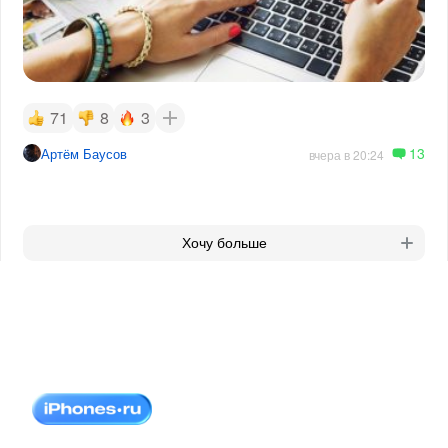
71
8
3
13
Артём Баусов
вчера в 20:24
Хочу больше