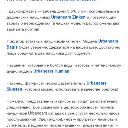
«Двухформатный» кабель джек 3,5/6,5 мм, используемый в
диджейских наушниках
Urbanears Zinken
и позволяющий
забыть о переходниках (в чашках модели расположены два
варианта портов):
Фиксатор вставных наушников-капелек. Модель
Urbanears
Bagis
будет уверенно держаться на вашей шее, достаточно
лишь соединить два наушника друг с другом:
Наушники, которые не боятся воды и готовы к интенсивному
душу, модель
Urbanears Humlan
:
Наконец, футуристический разветвлитель
Urbanears
Slussen
, который можно использовать в качестве брелока:
Пожалуй, представленный список выглядит действительно
убедительно. Все сомнения в целесообразности покупки
наушников Urbanears отпадают уже спустя несколько часов
прослушивания. Удел аудиофилов – прогретый ламповый
усилитель, изодинамические наушники, душевный винил и