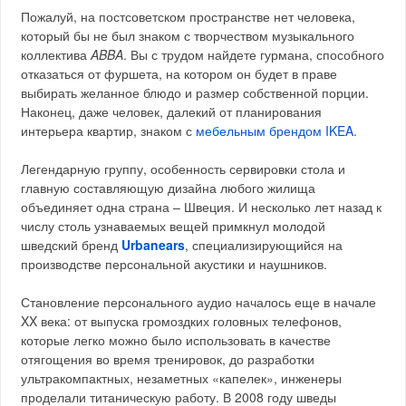
Пожалуй, на постсоветском пространстве нет человека,
который бы не был знаком с творчеством музыкального
коллектива
ABBA
. Вы с трудом найдете гурмана, способного
отказаться от фуршета, на котором он будет в праве
выбирать желанное блюдо и размер собственной порции.
Наконец, даже человек, далекий от планирования
интерьера квартир, знаком с
мебельным брендом IKEA
.
Легендарную группу, особенность сервировки стола и
главную составляющую дизайна любого жилища
объединяет одна страна – Швеция. И несколько лет назад к
числу столь узнаваемых вещей примкнул молодой
шведский бренд
Urbanears
, специализирующийся на
производстве персональной акустики и наушников.
Становление персонального аудио началось еще в начале
XX века: от выпуска громоздких головных телефонов,
которые легко можно было использовать в качестве
отягощения во время тренировок, до разработки
ультракомпактных, незаметных «капелек», инженеры
проделали титаническую работу. В 2008 году шведы