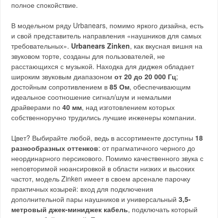
полное спокойствие.
В модельном ряду Urbanears, помимо яркого дизайна, есть
и свой представитель направления «наушников для самых
требовательных».
Urbanears Zinken
, как вкусная вишня на
звуковом торте, созданы для пользователей, не
расстающихся с музыкой. Находка для диджея обладает
широким звуковым диапазоном
от 20 до 20 000 Гц
;
достойным сопротивлением в
85 Ом
, обеспечивающим
идеальное соотношение сигнал/шум и немалыми
драйверами по
40 мм
, над изготовлением которых
собственноручно трудились лучшие инженеры компании.
Цвет? Выбирайте любой, ведь в ассортименте доступны
18
разнообразных оттенков
: от прагматичного черного до
неординарного персикового. Помимо качественного звука с
неповторимой нюансировкой в области низких и высоких
частот, модель Zinken имеет в своем арсенале парочку
практичных козырей: вход для подключения
дополнительной пары наушников и универсальный
3,5-
метровый джек-миниджек кабель
, подключать который