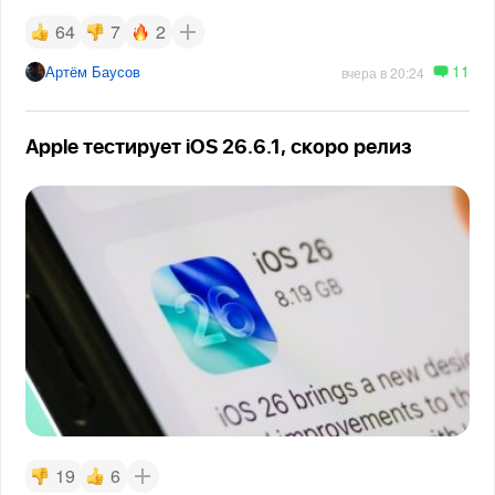
64
7
2
11
Артём Баусов
вчера в 20:24
Apple тестирует iOS 26.6.1, скоро релиз
19
6