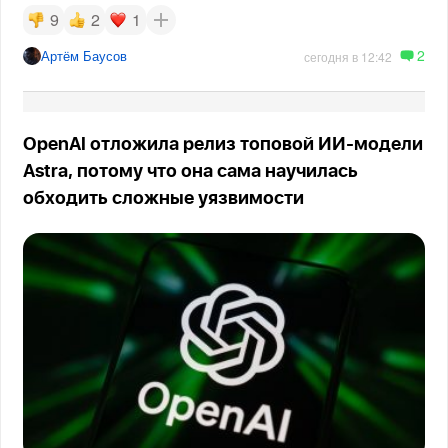
9
2
1
2
Артём Баусов
сегодня в 12:42
OpenAI отложила релиз топовой ИИ-модели
Astra, потому что она сама научилась
обходить сложные уязвимости