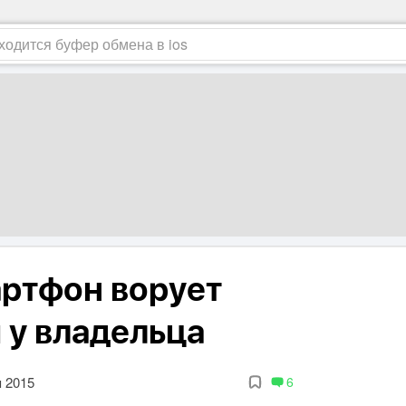
ртфон ворует
 у владельца
я 2015
6