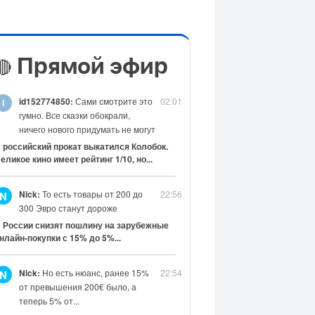
Прямой эфир
🔴
id152774850:
Сами смотрите это
02:01
гумно. Все сказки обокрали,
ничего нового придумать не могут
 российский прокат выкатился Колобок.
еликое кино имеет рейтинг 1/10, но...
Nick:
То есть товары от 200 до
22:56
N
300 Эвро станут дороже
 России снизят пошлину на зарубежные
нлайн-покупки с 15% до 5%...
Nick:
Но есть нюанс, ранее 15%
22:54
N
от превышения 200€ было, а
теперь 5% от...