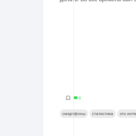
6
смартфоны
статистика
это инт