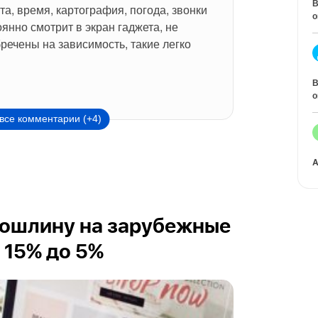
В
та, время, картография, погода, звонки 
о
оянно смотрит в экран гаджета, не 
речены на зависимость, такие легко 
В
о
все комментарии (+4)
A
пошлину на зарубежные
 15% до 5%