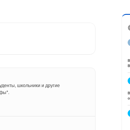
В
В
уденты, школьники и другие 
фы*.
В
о