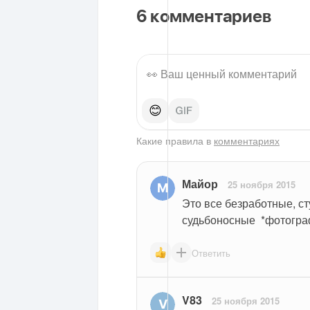
6
комментариев
😊
Какие правила в
комментариях
Майор
25 ноября 2015
Это все безработные, ст
судьбоносные  *фотогра
Ответить
V83
25 ноября 2015