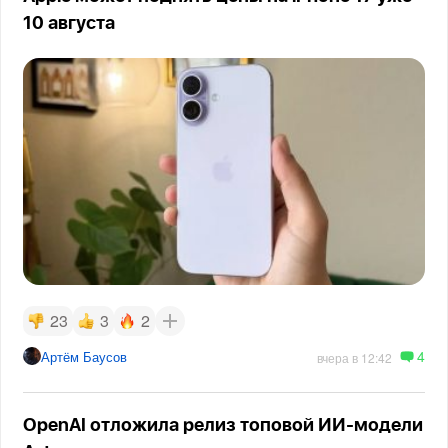
10 августа
23
3
2
4
Артём Баусов
вчера в 12:42
OpenAI отложила релиз топовой ИИ-модели