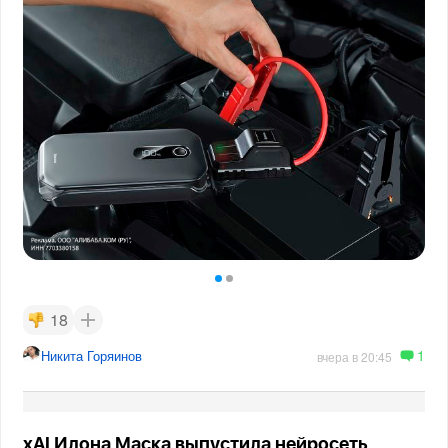
18
1
Никита Горяинов
вчера в 20:45
xAI Илона Маска выпустила нейросеть