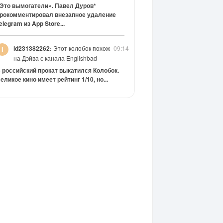
Это вымогатели». Павел Дуров*
рокомментировал внезапное удаление
elegram из App Store...
id231382262:
Этот колобок похож
09:14
на Дэйва с канала Englishbad
 российский прокат выкатился Колобок.
еликое кино имеет рейтинг 1/10, но...