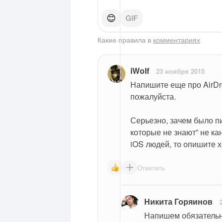
😊
Какие правила в
комментариях
iWolf
23 ноября 2015
Напишите еще про AirDro
пожалуйста.
Серьезно, зачем было пи
которые не знают” не ка
iOS людей, то опишите 
Ответить
Никита Горяинов
Напишем обязательн