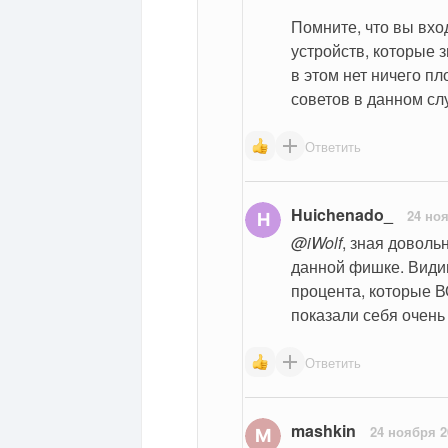
Помните, что вы вхо
устройств, которые з
в этом нет ничего пл
советов в данном сл
Ответить
Huichenado_
24 но
@iWolf
, зная довольн
данной фишке. Видим
процента, которые 
показали себя очень 
Ответить
mashkin
24 ноября 2