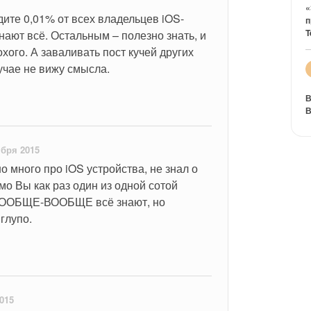
«
дите 0,01% от всех владельцев iOS-
п
T
нают всё. Остальным – полезно знать, и 
охого. А заваливать пост кучей других 
учае не вижу смысла.
В
В
ября 2015
о много про iOS устройства, не знал о 
о Вы как раз один из одной сотой 
ВООБЩЕ-ВООБЩЕ всё знают, но 
глупо.
015