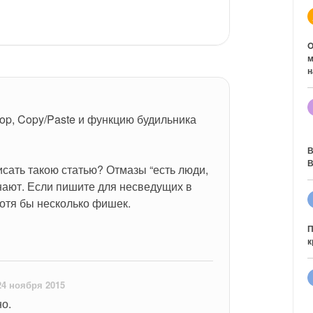
O
м
н
p, Copy/Paste и функцию будильника 
В
В
сать такою статью? Отмазы “есть люди, 
нают. Если пишите для несведущих в 
хотя бы несколько фишек.
П
к
24 ноября 2015
о. 