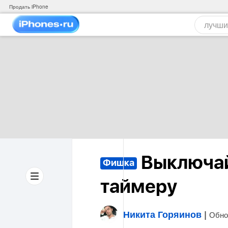
Продать iPhone
Выключай
Фишка
таймеру
Никита Горяинов
|
Обно