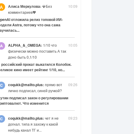
Алиса Меркулова:
💎Без
10:09
А
комментариев💖
penAI отложила релиз топовой ИИ-
одели Astra, потому что она сама
аучилась...
ALPHA_&_OMEGA:
1/10 что
10:05
физически можно поставить А так
доно быть 0,1/10
 российский прокат выкатился Колобок.
еликое кино имеет рейтинг 1/10, но...
coqukk@mailto.plus:
прямо вот
09:26
лично подписал, синей ручкой?
утин подписал закон о регулировании
риптовалют. Что изменится
coqukk@mailto.plus:
чет я не
09:23
догнал. типа я захожу к какой
нибудь канал ТГ и...