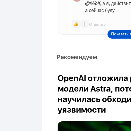
@iWolf
, а я, действи
а сейчас буду
Ответить
Показать 
Рекомендуем
OpenAI отложила 
модели Astra, пот
научилась обход
уязвимости