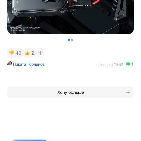
40
2
1
Никита Горяинов
вчера в 20:45
Хочу больше