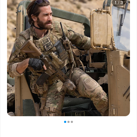
1
/
3