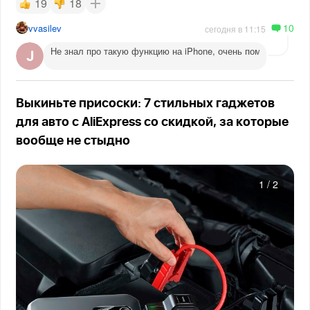
19
18
10
vvasilev
сегодня в 11:15
Не знал про такую функцию на iPhone, очень помогает веч
Выкиньте присоски: 7 стильных гаджетов
для авто с AliExpress со скидкой, за которые
вообще не стыдно
1
/
2