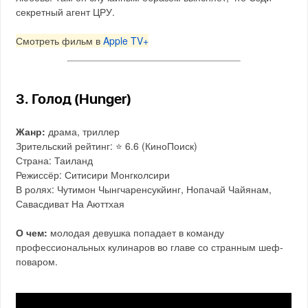
секретный агент ЦРУ.
Смотреть фильм в
Apple TV+
3. Голод (Hunger)
Жанр:
драма, триллер
Зрительский рейтинг: ⭐️ 6.6 (КиноПоиск)
Страна: Таиланд
Режиссёр: Ситисири Монгколсири
В ролях: Чутимон Чынгчаренсукйинг, Нопачай Чайянам,
Савасдиват На Аюттхая
О чем:
молодая девушка попадает в команду
профессиональных кулинаров во главе со странным шеф-
поваром.