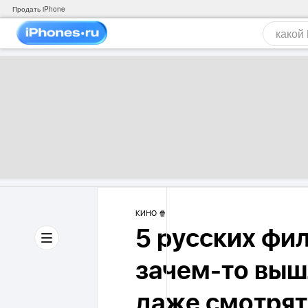
Продать iPhone
КИНО 🍿
5 русских фи
зачем-то вышл
даже смотрят