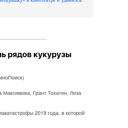
ль рядов кукурузы
КиноПоиск)
а Максимова, Грант Тохатян, Лиза
акатастрофы 2019 года, в которой