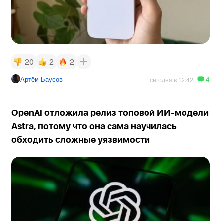
20
2
2
4
Артём Баусов
сегодня в 12:42
OpenAI отложила релиз топовой ИИ-модели
Astra, потому что она сама научилась
обходить сложные уязвимости