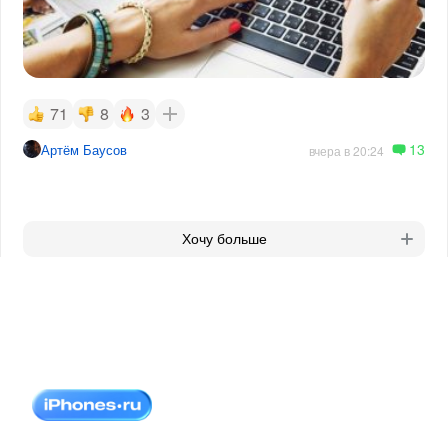
71
8
3
13
Артём Баусов
вчера в 20:24
Хочу больше