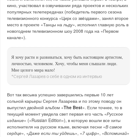
кино, участвовал в озвучивании ряда проектов и нескольких
популярных телепередачах (победитель первого сезона
телевизионного конкурса «Цирк со звёздами», занял второе
место в проекте «Танцы на льду», исполнил главную роль в
новогоднем телевизионном шоу 2008 года на «Первом
канале»).
Я хочу расти и развиваться, хочу быть настоящим артистом,
личностью, человеком. Хочу, чтобы меня слышали люди.
Мне целого мира мало!
*Сергей Лазарев о себе в одном из интервью
Вот так весьма успешно завершились первые 10 лет
сольной карьеры Сергея Лазарева и по этому поводу он
выпустил двойной альбом «
The Best
». Если точнее, то в
текущий момент увидела свет первая его часть «
Русское
издание
» («Russian Edition»), в которую вошли все хиты
исполнителя на русском языке, включая песни «
В самое
сердце
», «
Даже если ты уйдешь
», «
7 цифр
», «
Вспоминай
»