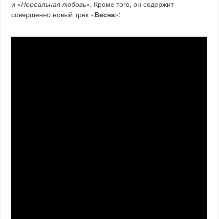
и «
Нереальная любовь
». Кроме того, он содержит
совершенно новый трек «
Весна
»: