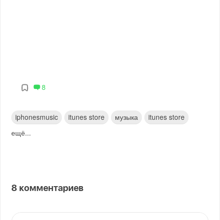
8
iphonesmusic
itunes store
музыка
itunes store
ещё...
8
комментариев