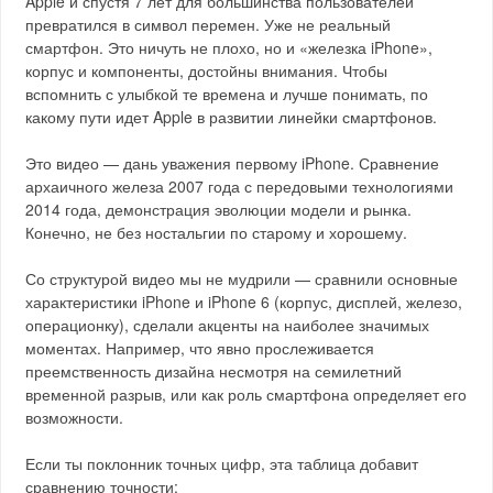
Apple и спустя 7 лет для большинства пользователей
превратился в символ перемен. Уже не реальный
смартфон. Это ничуть не плохо, но и «железка iPhone»,
корпус и компоненты, достойны внимания. Чтобы
вспомнить с улыбкой те времена и лучше понимать, по
какому пути идет Apple в развитии линейки смартфонов.
Это видео — дань уважения первому iPhone. Сравнение
архаичного железа 2007 года с передовыми технологиями
2014 года, демонстрация эволюции модели и рынка.
Конечно, не без ностальгии по старому и хорошему.
Со структурой видео мы не мудрили — сравнили основные
характеристики iPhone и iPhone 6 (корпус, дисплей, железо,
операционку), сделали акценты на наиболее значимых
моментах. Например, что явно прослеживается
преемственность дизайна несмотря на семилетний
временной разрыв, или как роль смартфона определяет его
возможности.
Если ты поклонник точных цифр, эта таблица добавит
сравнению точности: