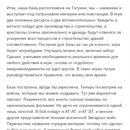
Итак, наша база расположена на Татуине, мы – наемники и
выступает под патронажем империи или повстанцев. В игре
два основных ресурса и два вспомогательных. Кредиты и
металл пойдут для производства и строительства, а
кристаллы (очень оригинально) и дроиды будут отвечать за
ускорение всех процессов и строительство зданий
соответственно. Построек для базы не так уж и много, игра
берет апгрейдами. Улучшать можно все, включая забор.
Однако, учитывая необходимость реального времени для
любого действия в игре, голова от подобного
микроменеджмента не идет кругом. В таких играх лучше
руководствоваться правилом, что всему свое время.
База построена, вроде бы укреплена. Теперь посмотрим на
войска, которые мы можем создавать. Тут уже вариантов
хватает. Разумеется, все юниты хорошо знакомы по
оригинальным фильмам. Но дело не ограничивается одной
лишь пехотой. В бой пойдут и АТ-АТ, и АТ-ST, и многие
другие представители техники вселенной Звездных войн.
Перечисляю названия отрядов империи, потому что сделал
выбор в их пользу. У повстанцев будет свой набор отрядов,