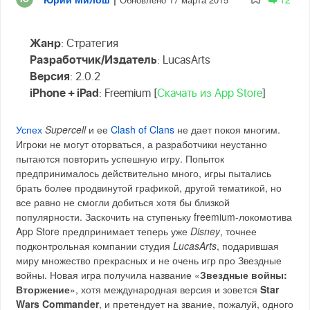
Жанр
: Стратегия
Разработчик/Издатель
: LucasArts
Версия
: 2.0.2
iPhone + iPad
: Freemium [
Скачать из App Store
]
Успех
Supercell
и ее
Clash of Clans
не дает покоя многим.
Игроки не могут оторваться, а разработчики неустанно
пытаются повторить успешную игру. Попыток
предпринималось действительно много, игры пытались
брать более продвинутой графикой, другой тематикой, но
все равно не смогли добиться хотя бы близкой
популярности. Заскочить на ступеньку freemium-локомотива
App Store предпринимает теперь уже
Disney
, точнее
подконтрольная компании студия
LucasArts
, подарившая
миру множество прекрасных и не очень игр про Звездные
войны. Новая игра получила название «
Звездные войны:
Вторжение
», хотя международная версия и зовется
Star
Wars Commander
, и претендует на звание, пожалуй, одного