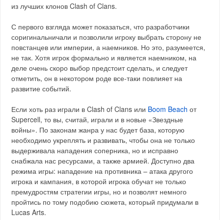
из лучших клонов Clash of Clans.
С первого взгляда может показаться, что разработчики
соригинальничали и позволили игроку выбрать сторону не
повстанцев или империи, а наемников. Но это, разумеется,
не так. Хотя игрок формально и является наемником, на
деле очень скоро выбор предстоит сделать, и следует
отметить, он в некотором роде все-таки повлияет на
развитие событий.
Если хоть раз играли в Clash of Clans или
Boom Beach
от
Supercell, то вы, считай, играли и в новые «Звездные
войны». По законам жанра у нас будет база, которую
необходимо укреплять и развивать, чтобы она не только
выдерживала нападения соперника, но и исправно
снабжала нас ресурсами, а также армией. Доступно два
режима игры: нападение на противника – атака другого
игрока и кампания, в которой игрока обучат не только
премудростям стратегии игры, но и позволят немного
пройтись по тому подобию сюжета, который придумали в
Lucas Arts.