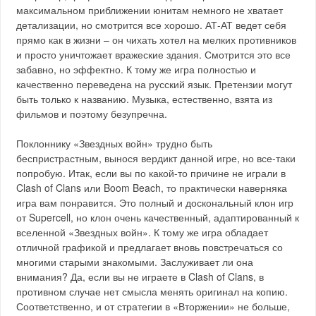
максимальном приближении юнитам немного не хватает
детализации, но смотрится все хорошо. АТ-АТ ведет себя
прямо как в жизни – он чихать хотел на мелких противников
и просто уничтожает вражеские здания. Смотрится это все
забавно, но эффектно. К тому же игра полностью и
качественно переведена на русский язык. Претензии могут
быть только к названию. Музыка, естественно, взята из
фильмов и поэтому безупречна.
Поклоннику «Звездных войн» трудно быть
беспристрастным, вынося вердикт данной игре, но все-таки
попробую. Итак, если вы по какой-то причине не играли в
Clash of Clans или Boom Beach, то практически наверняка
игра вам понравится. Это полный и доскональный клон игр
от Supercell, но клон очень качественный, адаптированный к
вселенной «Звездных войн». К тому же игра обладает
отличной графикой и предлагает вновь повстречаться со
многими старыми знакомыми. Заслуживает ли она
внимания? Да, если вы не играете в Clash of Clans, в
противном случае нет смысла менять оригинал на копию.
Соответственно, и от стратегии в «Вторжении» не больше,