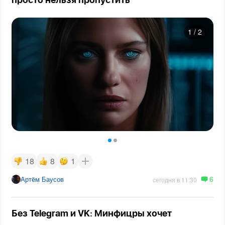
просто нельзя пропустить
1
/
2
18
8
1
6
Артём Баусов
сегодня в 11:30
Без Telegram и VK: Минфицры хочет