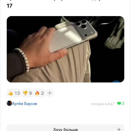
17
13
9
2
3
Артём Баусов
сегодня в 8:47
Хочу больше