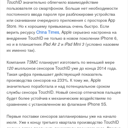
TouchID
значительно облегчило взаимодействие
пользователя со смартфоном. Больше нет необходимости
постоянного ввода пароля при разблокировке устройства
или скачивании очередного приложения с просторов App
Store. Но к хорошему привыкаешь очень быстро. Если
верить ресурсу
China Times
, Apple серьезно настроена на
внедрение TouchID не только в новом поколении iPhone 6,
но и в планшетних
iPad Air 2
и
iPad Mini 3
(условно назовем
их именно так).
Компания
TSMC
планирует изготовить по меньшей мере
120 миллионов
сенсоров TouchID уже до конца 2014 года.
Такая цифра превышает действующий показатель
производства сенсоров на 233%. К тому же, Apple
значительно поработала и над потенциальном сроком
службы сенсора TouchID. Новый сенсор отпечатков пальцев
будет более устойчив к механическим воздействиям по
сравнению с установленном во флагмане iPhone 5S.
Первые поставки сенсоров запланированы уже на начало
июля. Уже к концу третьего квартала производство TouchID