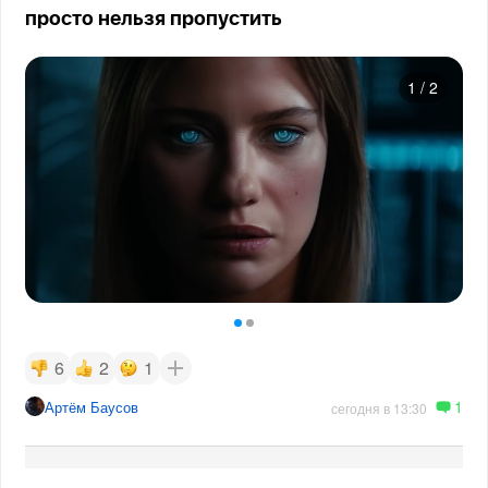
просто нельзя пропустить
1
/
2
6
2
1
1
Артём Баусов
сегодня в 13:30