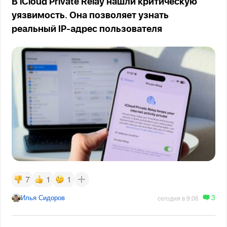
В iCloud Private Relay нашли критическую
уязвимость. Она позволяет узнать
реальный IP-адрес пользователя
7
1
1
3
Илья Сидоров
сегодня в 9:06