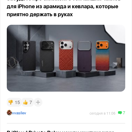
для iPhone из арамида и кевлара, которые
приятно держать в руках
15
7
7
vvasilev
сегодня в 11:06