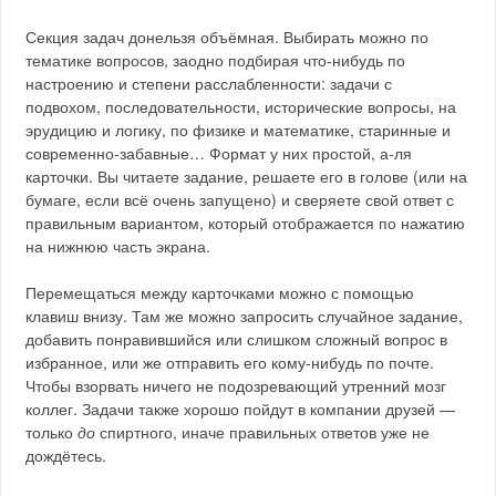
Секция задач донельзя объёмная. Выбирать можно по
тематике вопросов, заодно подбирая что-нибудь по
настроению и степени расслабленности: задачи с
подвохом, последовательности, исторические вопросы, на
эрудицию и логику, по физике и математике, старинные и
современно-забавные… Формат у них простой, а-ля
карточки. Вы читаете задание, решаете его в голове (или на
бумаге, если всё очень запущено) и сверяете свой ответ с
правильным вариантом, который отображается по нажатию
на нижнюю часть экрана.
Перемещаться между карточками можно с помощью
клавиш внизу. Там же можно запросить случайное задание,
добавить понравившийся или слишком сложный вопрос в
избранное, или же отправить его кому-нибудь по почте.
Чтобы взорвать ничего не подозревающий утренний мозг
коллег. Задачи также хорошо пойдут в компании друзей —
только
до
спиртного, иначе правильных ответов уже не
дождётесь.