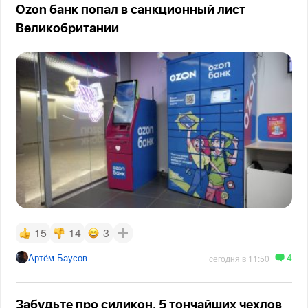
Ozon банк попал в санкционный лист
Великобритании
15
14
3
4
Артём Баусов
сегодня в 11:50
Забудьте про силикон. 5 тончайших чехлов