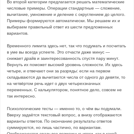
Во второй категории предлагается решать математические
числовые примеры. Операции стандартные — сложение,
вычитание, умножение и деление с округлением до целого.
Примеры формируются автоматически. Мы решаем их и
выбираем правильный ответ из шести предложенных
вариантов.
Временного лимита здесь нет, так что подумать и посчитать
в уме вы всегда успеете. Это отчасти даже минус —
снижает драйв и заинтересованность спустя пару минут.
Вернуть их поможет высокий уровень сложности. Их здесь
четыре, и отвечают они за разряды: если на первом
складываются да вычитаются числа от одного до девяти, то
на четвёртом речь идет о двух четырехзначных
переменных. С калькулятором, понятное дело, совсем не
так интересно.
Психологические тесты — именно то, о чём вы подумали.
Вверху задаётся текстовый вопрос, а внизу отображаются
варианты ответов. По окончанию результаты ответов
суммируются, но лишь частично, по вариантам.
Отображаюстся сразу все возможные итоги, как в какой-