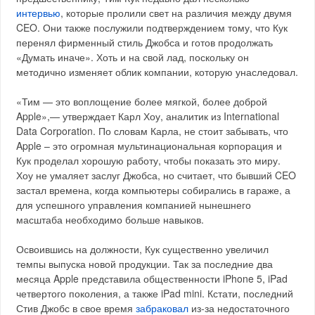
интервью
, которые пролили свет на различия между двумя
CEO. Они также послужили подтверждением тому, что Кук
перенял фирменный стиль Джобса и готов продолжать
«Думать иначе». Хоть и на свой лад, поскольку он
методично изменяет облик компании, которую унаследовал.
«Тим — это воплощение более мягкой, более доброй
Apple»,— утверждает Карл Хоу, аналитик из International
Data Corporation. По словам Карла, не стоит забывать, что
Apple – это огромная мультинациональная корпорация и
Кук проделал хорошую работу, чтобы показать это миру.
Хоу не умаляет заслуг Джобса, но считает, что бывший CEO
застал времена, когда компьютеры собирались в гараже, а
для успешного управления компанией нынешнего
масштаба необходимо больше навыков.
Освоившись на должности, Кук существенно увеличил
темпы выпуска новой продукции. Так за последние два
месяца Apple представила общественности iPhone 5, iPad
четвертого поколения, а также iPad mini. Кстати, последний
Стив Джобс в свое время
забраковал
из-за недостаточного