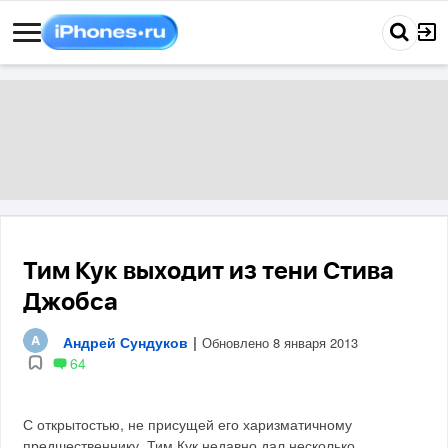
Тим Кук выходит из тени Стива
Джобса
Андрей Сундуков
|
Обновлено 8 января 2013
64
С открытостью, не присущей его харизматичному
предшественнику, Тим Кук недавно дал несколько