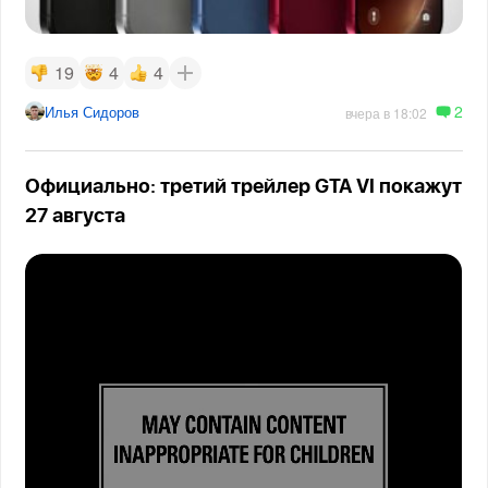
19
4
4
2
Илья Сидоров
вчера в 18:02
Официально: третий трейлер GTA VI покажут
27 августа