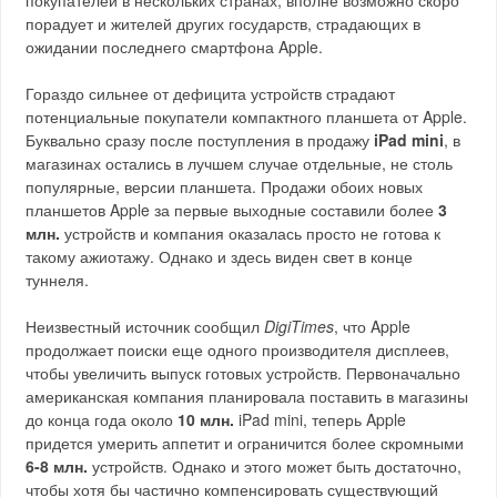
покупателей в нескольких странах, вполне возможно скоро
порадует и жителей других государств, страдающих в
ожидании последнего смартфона Apple.
Гораздо сильнее от дефицита устройств страдают
потенциальные покупатели компактного планшета от Apple.
Буквально сразу после поступления в продажу
iPad mini
, в
магазинах остались в лучшем случае отдельные, не столь
популярные, версии планшета. Продажи обоих новых
планшетов Apple за первые выходные составили более
3
млн.
устройств и компания оказалась просто не готова к
такому ажиотажу. Однако и здесь виден свет в конце
туннеля.
Неизвестный источник сообщил
DigiTimes
, что Apple
продолжает поиски еще одного производителя дисплеев,
чтобы увеличить выпуск готовых устройств. Первоначально
американская компания планировала поставить в магазины
до конца года около
10 млн.
iPad mini, теперь Apple
придется умерить аппетит и ограничится более скромными
6-8 млн.
устройств. Однако и этого может быть достаточно,
чтобы хотя бы частично компенсировать существующий