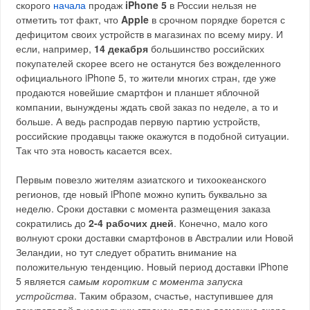
скорого
начала
продаж
iPhone 5
в России нельзя не
отметить тот факт, что
Apple
в срочном порядке борется с
дефицитом своих устройств в магазинах по всему миру. И
если, например,
14 декабря
большинство российских
покупателей скорее всего не останутся без вожделенного
официального iPhone 5, то жители многих стран, где уже
продаются новейшие смартфон и планшет яблочной
компании, вынуждены ждать свой заказ по неделе, а то и
больше. А ведь распродав первую партию устройств,
российские продавцы также окажутся в подобной ситуации.
Так что эта новость касается всех.
Первым повезло жителям азиатского и тихоокеанского
регионов, где новый iPhone можно купить буквально за
неделю. Сроки доставки с момента размещения заказа
сократились до
2-4 рабочих дней
. Конечно, мало кого
волнуют сроки доставки смартфонов в Австралии или Новой
Зеландии, но тут следует обратить внимание на
положительную тенденцию. Новый период доставки iPhone
5 является
самым коротким с момента запуска
устройства
. Таким образом, счастье, наступившее для