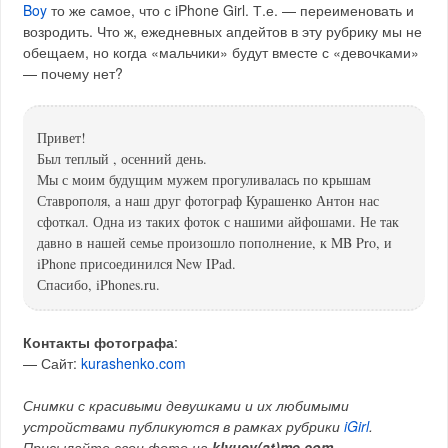
Boy
то же самое, что с iPhone Girl. Т.е. — переименовать и
возродить. Что ж, ежедневных апдейтов в эту рубрику мы не
обещаем, но когда «мальчики» будут вместе с «девочками»
— почему нет?
Привет!
Был теплый , осенний день.
Мы с моим будущим мужем прогуливалась по крышам
Ставрополя, а наш друг фотограф Курашенко Антон нас
сфоткал. Одна из таких фоток с нашими айфошами. Не так
давно в нашей семье произошло пополнение, к MB Pro, и
iPhone присоединился New IPad.
Спасибо, iPhones.ru.
Контакты фотографа
:
— Сайт:
kurashenko.com
Снимки с красивыми девушками и их любимыми
устройствами публикуются в рамках рубрики
iGirl
.
Присылайте свои фото
на
klyuev(at)me.com
.