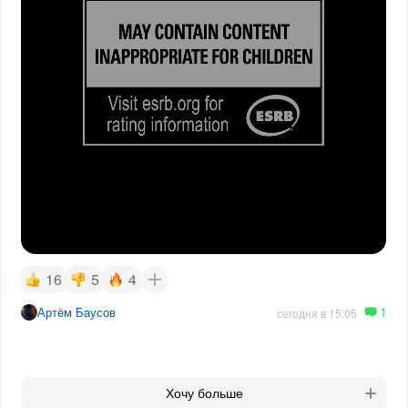
16
5
4
1
Артём Баусов
сегодня в 15:05
Хочу больше