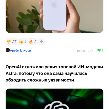
27
4
2
4
Артём Баусов
вчера в 12:42
OpenAI отложила релиз топовой ИИ-модели
Astra, потому что она сама научилась
обходить сложные уязвимости