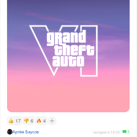
17
6
4
1
Артём Баусов
сегодня в 15:05