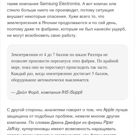
также компания Samsung Electronics. А вот компас или
стекло больше никто не производит, потому ситуация
внушает некоторые опасения. Хуже всего то, что
землетрясения в Японии продолжаются и по сей день,
поэтому даже те фабрики, которым не был нанесён ущерб,
не могут возобновить свою работу.
Землетрясения от 4 до 7 баллов по шкале Рихтера не
позволят произвести перезапуск этих фабрик. По крайней
мере, пока они не перестанут происходить так часто.
Каждый раз, когда землетрясение достигает 5 баллов,
оборудование автоматически выключается.
— Дейл Форд, компания IHS iSuppli
С другой стороны, аналитики говорят о том, что Apple лучше
защищена от подобных проблем, нежели многие другие
компании. По словам Джина Джефри из фирмы
Piper
Jaffray
, купертиновцы имеют возможность наращивать
запасы
таких ключевых компонентов, как флеш-память.