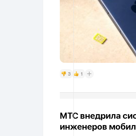
3
1
МТС внедрила си
инженеров мобил