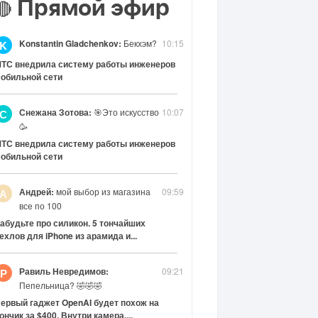
Прямой эфир
🔴
Konstantin Gladchenkov:
Бекхэм?
10:15
K
ТС внедрила систему работы инженеров
обильной сети
Снежана Зотова:
🎯Это искусство
10:07
С
🥳
ТС внедрила систему работы инженеров
обильной сети
Андрей:
мой выбор из магазина
09:59
А
все по 100
абудьте про силикон. 5 тончайших
ехлов для iPhone из арамида и...
Равиль Невредимов:
09:21
Р
Пепельница? 🤣🤣🤣
ервый гаджет OpenAI будет похож на
ончик за $400. Внутри камера,...