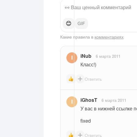
😊
Какие правила в
комментариях
iNub
6 марта 2011
Класс!)
Ответить
iGhosT
6 марта 2011
У вас в нижней ссылке п
fixed
Ответить