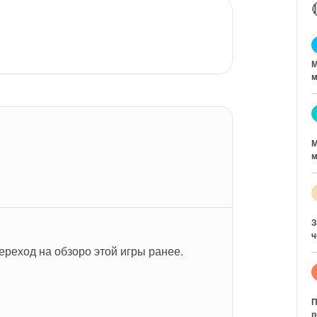
М
м
М
м
З
ч
ереход на обзоро этой игры ранее.
П
п