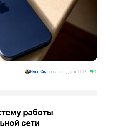
1
сегодня в 11:16
Илья Сидоров
стему работы
ьной сети