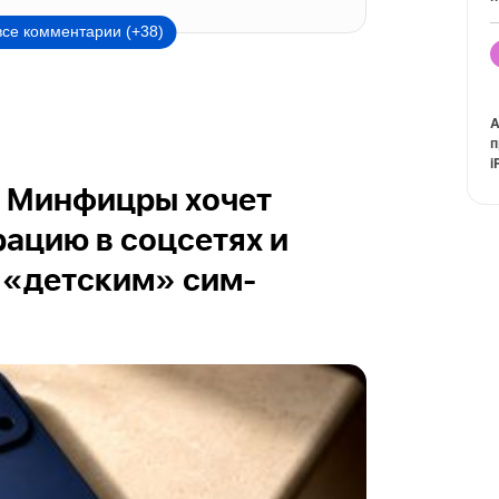
все комментарии (+38)
A
п
i
K: Минфицры хочет
рацию в соцсетях и
 «детским» сим-