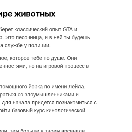
ире животных
 берет классический опыт GTA и
р. Это песочница, и в ней ты будешь
а службе у полиции.
ое, которое тебе по душе. Они
нностями, но на игровой процесс в
помощного йорка по имени Лейла.
браться со злоумышленниками и
о для начала придется познакомиться с
ойти базовый курс кинологической
ли, тем больше в твоем арсенале