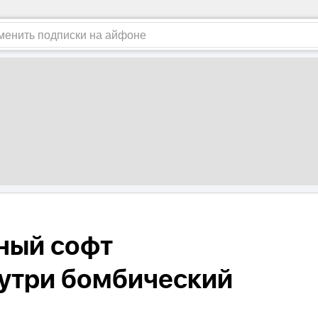
ный софт
нутри бомбический