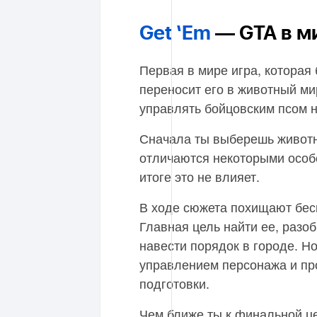
Get ‘Em
— GTA в м
Первая в мире игра, которая
переносит его в животный ми
управлять бойцовским псом н
Сначала ты выберешь животн
отличаются некоторыми особе
итоге это не влияет.
В ходе сюжета похищают бес
Главная цель найти ее, разо
навести порядок в городе. Н
управлением персонажа и пр
подготовки.
Чем ближе ты к финальной це