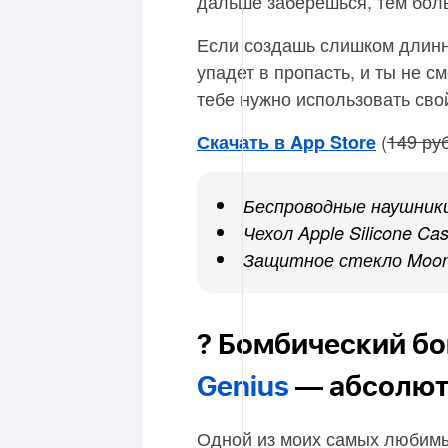
дальше заберешься, тем бол
Если создашь слишком длинно
упадет в пропасть, и ты не 
тебе нужно использовать сво
(
149 руб
Скачать в App Store
Беспроводные наушники
Чехол Apple Silicone Cas
Защитное стекло Moonfi
? Бомбический бо
Genius
— абсолют
Одной из моих самых любимых