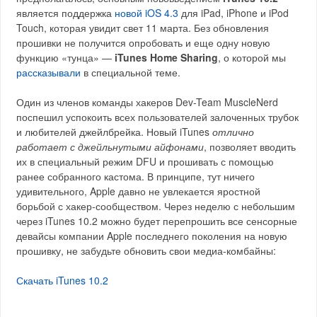
является поддержка
новой iOS 4.3
для iPad, iPhone и iPod
Touch, которая увидит свет 11 марта. Без обновления
прошивки не получится опробовать и еще одну новую
функцию «тунца» —
iTunes Home Sharing
, о которой мы
рассказывали
в специальной теме.
Один из членов команды хакеров Dev-Team MuscleNerd
поспешил успокоить всех пользователей залоченных трубок
и любителей джейлбрейка. Новый iTunes
отлично
работает с джейльнутыми айфонами
, позволяет вводить
их в специальный режим DFU и прошивать с помощью
ранее собранного кастома. В принципе, тут ничего
удивительного, Apple давно не увлекается яростной
борьбой с хакер-сообществом. Через неделю с небольшим
через iTunes 10.2 можно будет перепрошить все сенсорные
девайсы компании Apple последнего поколения на новую
прошивку, не забудьте обновить свои медиа-комбайны:
Скачать iTunes 10.2