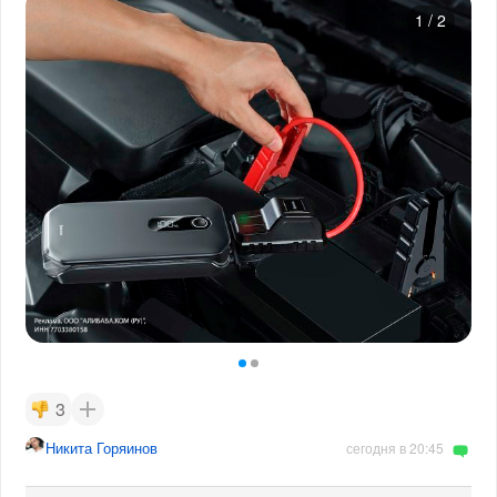
1
/
2
3
Никита Горяинов
сегодня в 20:45