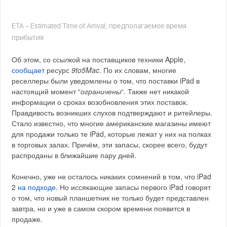
ETA – Estimated Time of Arrival, предполагаемое время
прибытия
Об этом, со ссылкой на поставщиков техники Apple,
сообщает
ресурс
9to5Mac
. По их словам, многие
реселлеры были уведомлены о том, что поставки iPad в
настоящий момент “
ограничены
“. Также нет никакой
информации о сроках возобновления этих поставок.
Правдивость возникших слухов подтверждают и ритейлеры.
Стало известно, что многие американские магазины имеют
для продажи только те iPad, которые лежат у них на полках
в торговых залах. Причём, эти запасы, скорее всего, будут
распроданы в ближайшие пару дней.
Конечно, уже не осталось никаких сомнений в том, что iPad
2
на подходе
. Но иссякающие запасы первого iPad говорят
о том, что новый планшетник не только будет представлен
завтра, но и уже в самом скором времени появится в
продаже.