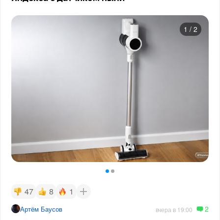
1
/
2
47
8
1
2
Артём Баусов
вчера в 19:00