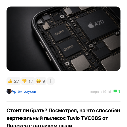
27
17
9
1
Артём Баусов
вчера в 19:16
Стоит ли брать? Посмотрел, на что способен
вертикальный пылесос Tuvio TVC08S от
Яндекса с датчиком пыли