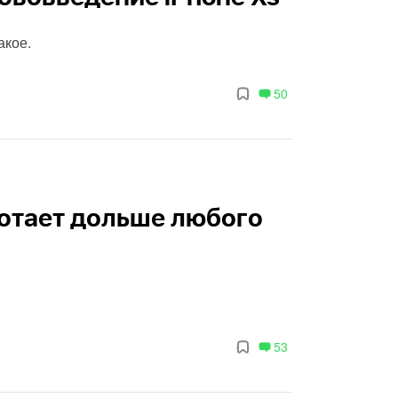
акое.
50
ботает дольше любого
53