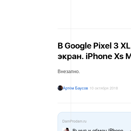
В Google Pixel 3 
экран. iPhone Xs 
Внезапно.
Артём Баусов
10 октября 2018
DamProdam.ru
Выкуп и обмен iPhone