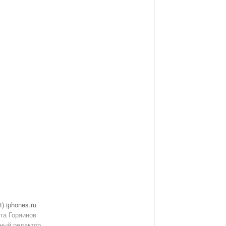
t) iphones.ru
та Горяинов
ный редактор