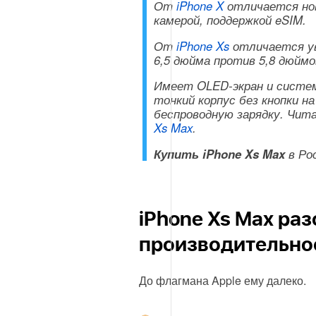
От
iPhone X
отличается нов
камерой, поддержкой eSIM.
От
iPhone Xs
отличается ув
6,5 дюйма против 5,8 дюймо
Имеет OLED-экран и систем
тонкий корпус без кнопки н
беспроводную зарядку. Чи
Xs Max
.
Купить iPhone Xs Max
в Ро
iPhone Xs Max разо
производительно
До флагмана Apple ему далеко.