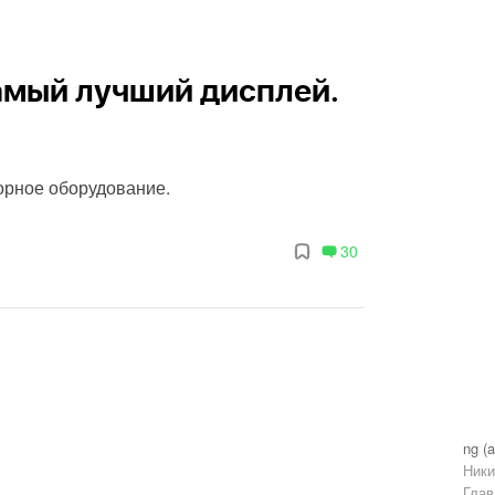
самый лучший дисплей.
орное оборудование.
30
ng (a
Ники
Глав