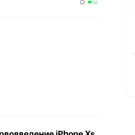
52
ововведение iPhone Xs