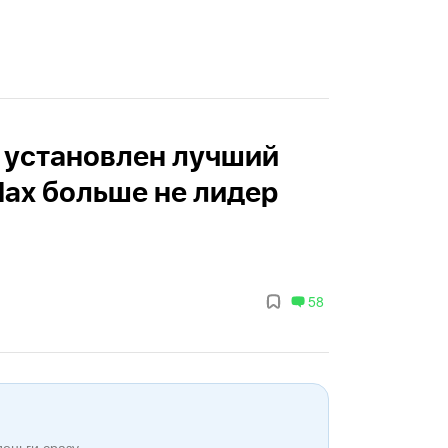
XL установлен лучший
Max больше не лидер
58
деньги сразу