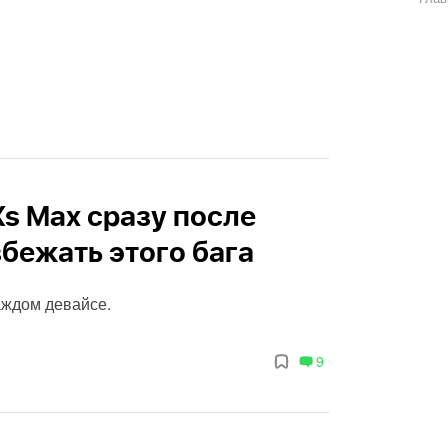
Xs Max сразу после
збежать этого бага
аждом девайсе.
9