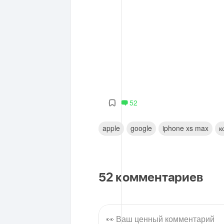
52
apple
google
iphone xs max
к
52
комментариев