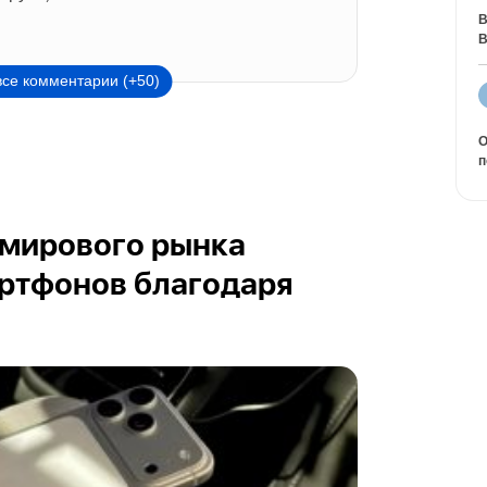
В
В
все комментарии (+50)
О
п
 мирового рынка
ртфонов благодаря