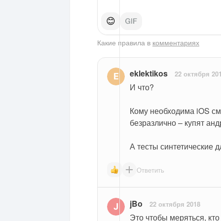
😊
Какие правила в
комментариях
eklektikos
22 октября 20
И что?
Кому необходима iOS смо
безразлично – купят анд
А тесты синтетические д
Ответить
jBo
22 октября 2018
Это чтобы меряться, кто