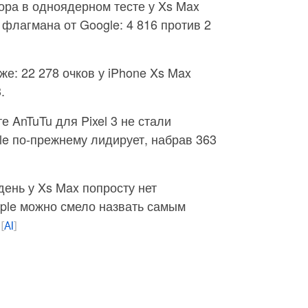
ора в одноядерном тесте у Xs Max
флагмана от Google: 4 816 против 2
же: 22 278 очков у iPhone Xs Max
.
 AnTuTu для Pixel 3 не стали
e по-прежнему лидирует, набрав 363
день у Xs Max попросту нет
pple можно смело назвать самым
.
[
AI
]