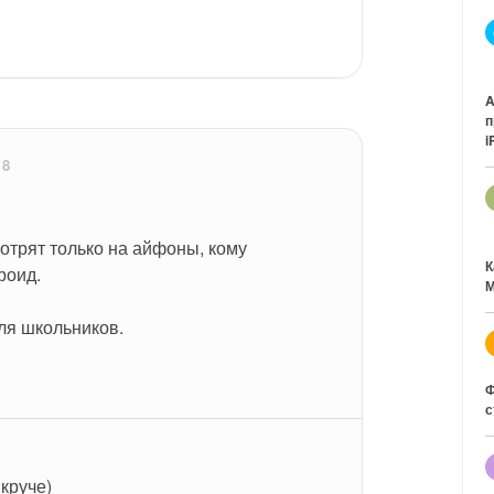
A
п
i
18
трят только на айфоны, кому 
К
роид.
М
ля школьников.
Ф
с
 круче)