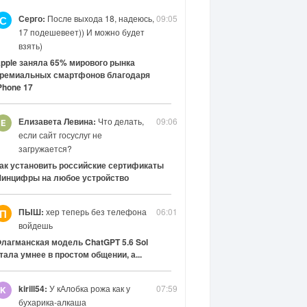
Серго:
После выхода 18, надеюсь,
09:05
С
17 подешевеет)) И можно будет
взять)
pple заняла 65% мирового рынка
ремиальных смартфонов благодаря
Phone 17
Елизавета Левина:
Что делать,
09:06
если сайт госуслуг не
загружается?
ак установить российские сертификаты
инцифры на любое устройство
ПЫШ:
хер теперь без телефона
06:01
П
войдешь
лагманская модель ChatGPT 5.6 Sol
тала умнее в простом общении, а...
kirill54:
У кАлобка рожа как у
07:59
бухарика-алкаша