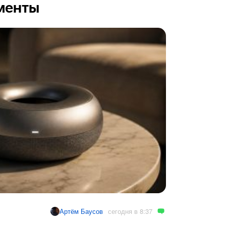
менты
сегодня в 8:37
Артём Баусов