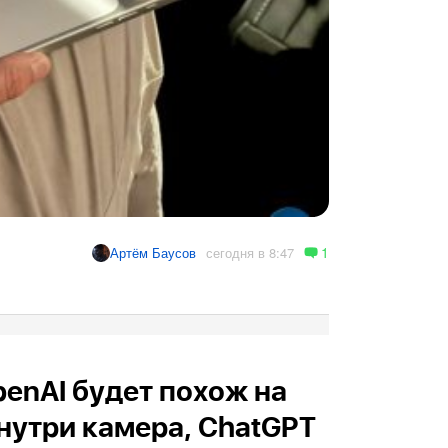
1
сегодня в 8:47
Артём Баусов
enAI будет похож на
Внутри камера, ChatGPT