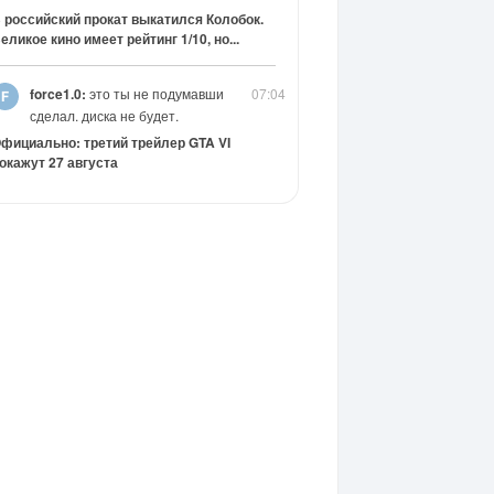
 российский прокат выкатился Колобок.
еликое кино имеет рейтинг 1/10, но...
force1.0:
это ты не подумавши
07:04
сделал. диска не будет.
фициально: третий трейлер GTA VI
окажут 27 августа