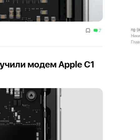
ng (a
7
Ники
Глав
лучили модем Apple C1