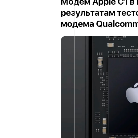
Модем Apple C1 в 
результатам тест
модема Qualcomm 