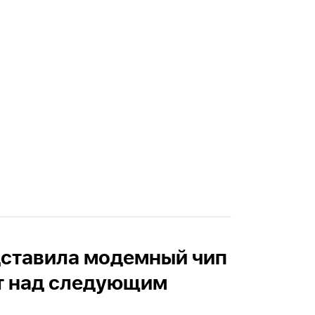
дставила модемный чип
ет над следующим