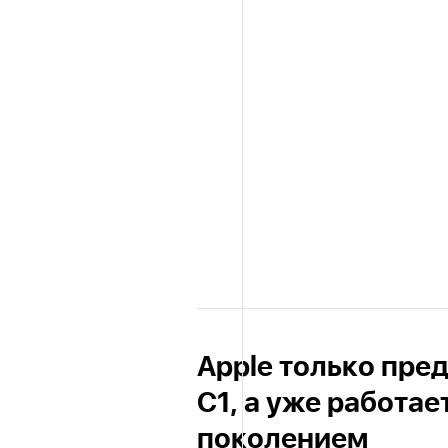
Apple только пре
C1, а уже работа
поколением