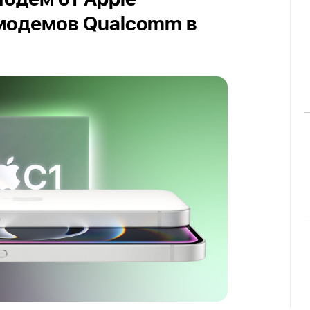
Модем от Apple
 модемов Qualcomm в