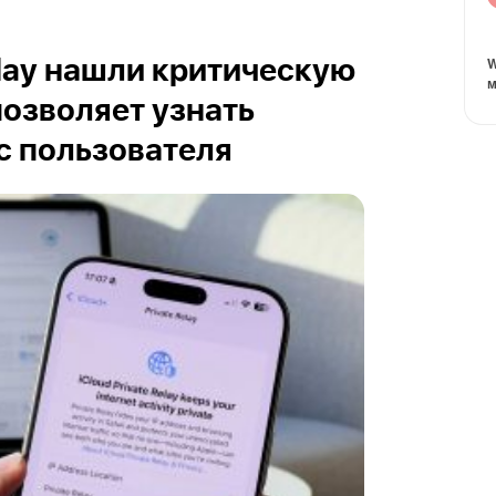
W
Relay нашли критическую
м
позволяет узнать
с пользователя