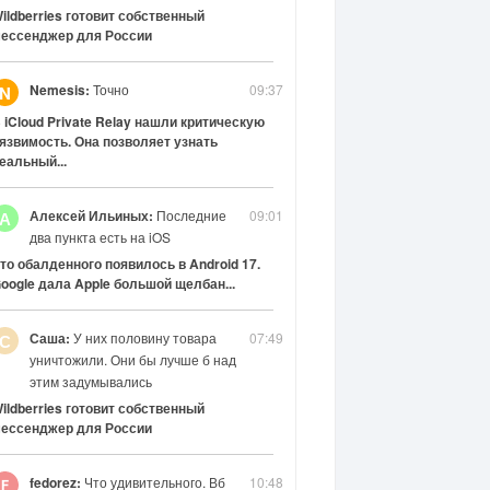
ildberries готовит собственный
ессенджер для России
Nemesis:
Точно
09:37
N
 iCloud Private Relay нашли критическую
язвимость. Она позволяет узнать
еальный...
Алексей Ильиных:
Последние
09:01
А
два пункта есть на iOS
то обалденного появилось в Android 17.
oogle дала Apple большой щелбан...
Саша:
У них половину товара
07:49
С
уничтожили. Они бы лучше б над
этим задумывались
ildberries готовит собственный
ессенджер для России
fedorez:
Что удивительного. Вб
10:48