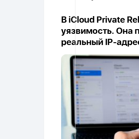
В iCloud Private 
уязвимость. Она 
реальный IP-адре