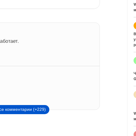
W
м
В
у
аботает.
р
Ч
G
се комментарии (+229)
W
м