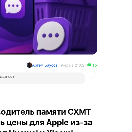
15
вчера в 21:02
Артём Баусов
платное?
водитель памяти CXMT
ь цены для Apple из-за