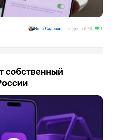
1
сегодня в 9:06
Илья Сидоров
ит собственный
России