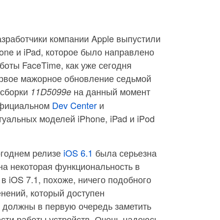
азработчики компании Apple выпустили
hone и iPad, которое было направлено
оты FaceTime, как уже сегодня
ервое мажорное обновление седьмой
 сборки
на данный момент
11D5099e
официальном
Dev Center
и
туальных моделей iPhone, iPad и iPod
огоднем релизе
iOS 6.1
была серьезна
на некоторая функциональность в
в iOS 7.1, похоже, ничего подобного
енений, который доступен
и должны в первую очередь заметить
сти работы устройств. Очень надеюсь,