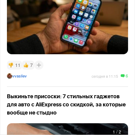
11
7
6
vvasilev
сегодня в 11:15
Выкиньте присоски: 7 стильных гаджетов
для авто с AliExpress со скидкой, за которые
вообще не стыдно
1
/
2