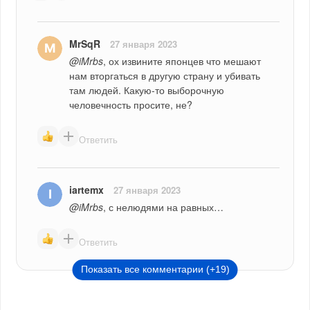
MrSqR
27 января 2023
@iMrbs
, ох извините японцев что мешают 
нам вторгаться в другую страну и убивать 
там людей. Какую-то выборочную 
человечность просите, не?
Ответить
iartemx
27 января 2023
@iMrbs
, с нелюдями на равных…
Ответить
Показать все комментарии (+19)