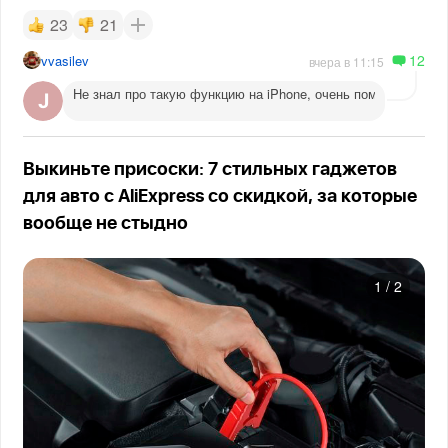
23
21
12
vvasilev
вчера в 11:15
Не знал про такую функцию на iPhone, очень помогает веч
Выкиньте присоски: 7 стильных гаджетов
для авто с AliExpress со скидкой, за которые
вообще не стыдно
1
/
2