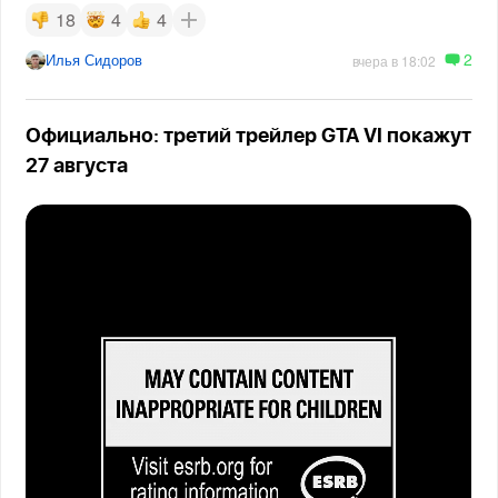
18
4
4
2
Илья Сидоров
вчера в 18:02
Официально: третий трейлер GTA VI покажут
27 августа