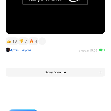
18
7
4
1
Артём Баусов
вчера в 15:05
Хочу больше