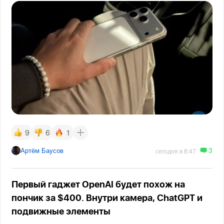
9
6
1
3
Артём Баусов
сегодня в 8:47
Первый гаджет OpenAI будет похож на
пончик за $400. Внутри камера, ChatGPT и
подвижные элементы