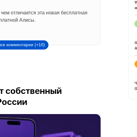
W
м
 чем отличается эта новая бесплатная 
сплатной Алисы.
G
все комментарии (+10)
A
Ч
G
ит собственный
России