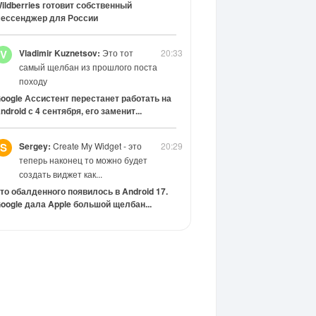
ildberries готовит собственный
ессенджер для России
Vladimir Kuznetsov:
Это тот
20:33
V
самый щелбан из прошлого поста
походу
oogle Ассистент перестанет работать на
ndroid с 4 сентября, его заменит...
Sergey:
Create My Widget - это
20:29
S
теперь наконец то можно будет
создать виджет как...
то обалденного появилось в Android 17.
oogle дала Apple большой щелбан...