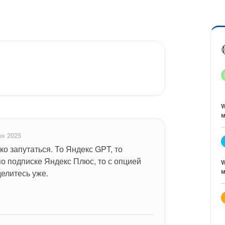
W
м
я 2025
о запутаться. То Яндекс GPT, то 
по подписке Яндекс Плюс, то с опцией 
W
м
делитесь уже.