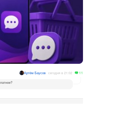
11
сегодня в 21:02
Артём Баусов
платное?