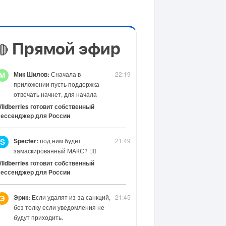
Прямой эфир
🔴
Мик Шилов:
Сначала в
22:19
М
приложении пусть поддержка
отвечать начнет, для начала
ildberries готовит собственный
ессенджер для России
Specter:
под ним будет
21:49
S
замаскированный МАКС? 😶‍🌫️
ildberries готовит собственный
ессенджер для России
Эрик:
Если удалят из-за санкций,
21:45
Э
без толку если уведомления не
будут приходить.