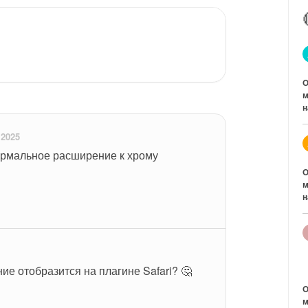
O
м
н
 2025
ормальное расширение к хрому 
O
м
н
ие отобразится на плагине Safari? 🤔
O
м