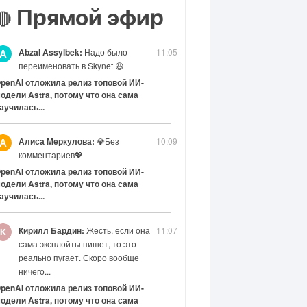
Прямой эфир
🔴
Abzal Assylbek:
Надо было
11:05
A
переименовать в Skynet 😃
penAI отложила релиз топовой ИИ-
одели Astra, потому что она сама
аучилась...
Алиса Меркулова:
💎Без
10:09
А
комментариев💖
penAI отложила релиз топовой ИИ-
одели Astra, потому что она сама
аучилась...
Кирилл Бардин:
Жесть, если она
11:07
сама эксплойты пишет, то это
реально пугает. Скоро вообще
ничего...
penAI отложила релиз топовой ИИ-
одели Astra, потому что она сама