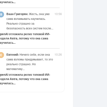
аучилась...
Ваан Григорян:
Жесть, она уже
10:56
сама взламывать научилась.
Реально страшно за
безопасность всех систем после...
penAI отложила релиз топовой ИИ-
одели Astra, потому что она сама
аучилась...
Евгений:
Ничего себе, если она
10:26
сама взломы придумывает, то это
реально страшно. Но
математику...
penAI отложила релиз топовой ИИ-
одели Astra, потому что она сама
аучилась...