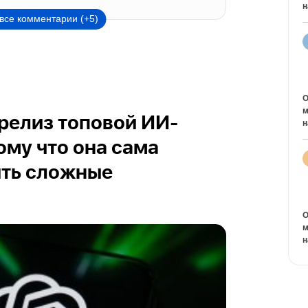
н
все комментарии (+5)
O
м
релиз топовой ИИ-
н
ому что она сама
ить сложные
O
м
н