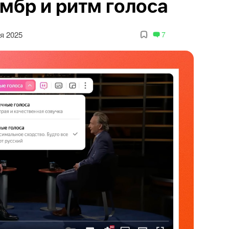
мбр и ритм голоса
я 2025
7