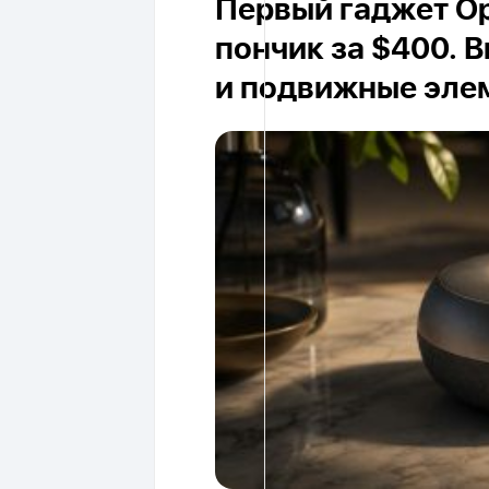
3
1
Флагманская моде
стала умнее в пр
пользователей бе