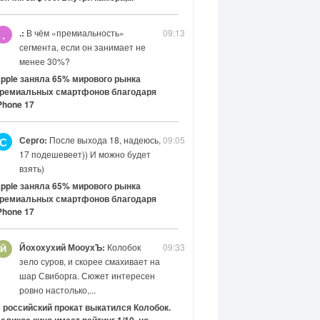
.:
В чём «премиальность»
09:13
.
сегмента, если он занимает не
менее 30%?
pple заняла 65% мирового рынка
ремиальных смартфонов благодаря
Phone 17
Серго:
После выхода 18, надеюсь,
09:05
С
17 подешевеет)) И можно будет
взять)
pple заняла 65% мирового рынка
ремиальных смартфонов благодаря
Phone 17
Йохохухий МооухЪ:
Колобок
09:33
зело суров, и скорее смахивает на
шар Свиборга. Сюжет интересен
ровно настолько,...
 российский прокат выкатился Колобок.