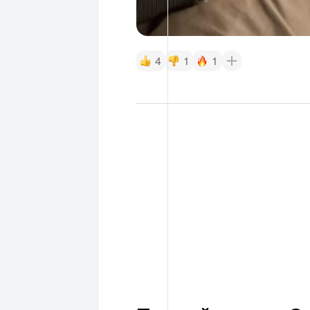
4
1
1
Первый гаджет Op
пончик за $400. 
и подвижные эле