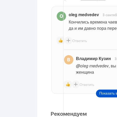
oleg medvedev
3 сентяб
Кончились времена чаевы
да и им давно пора пере
Ответить
Владимир Кузин
3
@oleg medvedev
, вы
женщина
Ответить
Показать 
Рекомендуем