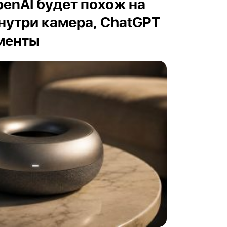
1
сегодня в 8:37
Артём Баусов
ль ChatGPT 5.6 Sol
остом общении, а для
з подписки отменили