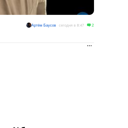
2
сегодня в 8:47
Артём Баусов
enAI будет похож на
Внутри камера, ChatGPT
менты