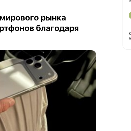
В
 мирового рынка
ртфонов благодаря
К
М