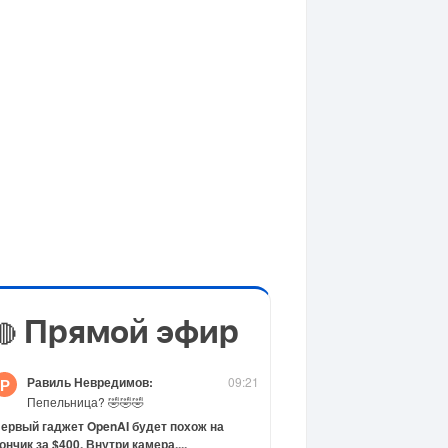
Прямой эфир
🔴
Равиль Невредимов:
09:21
Р
Пепельница? 🤣🤣🤣
ервый гаджет OpenAI будет похож на
ончик за $400. Внутри камера,...