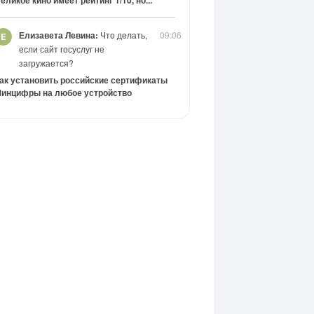
еликое кино имеет рейтинг 1/10, но...
Елизавета Левина:
Что делать,
09:06
если сайт госуслуг не
загружается?
ак установить российские сертификаты
инцифры на любое устройство