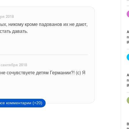
ря 2018
х, никому кроме падованов их не дают, 
стать давать.
A
п
i
 сентября 2018
 не сочувствуете детям Германии?! (с) Я 
A
п
i
все комментарии (+20)
В