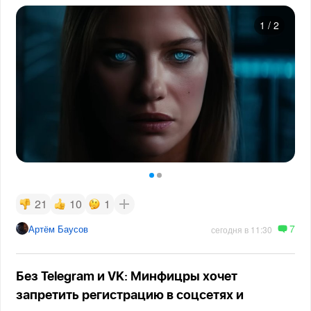
1
/
2
21
10
1
7
Артём Баусов
сегодня в 11:30
Без Telegram и VK: Минфицры хочет
запретить регистрацию в соцсетях и