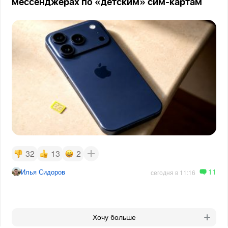
мессенджерах по «детским» сим-картам
32
13
2
11
Илья Сидоров
сегодня в 11:16
Хочу больше