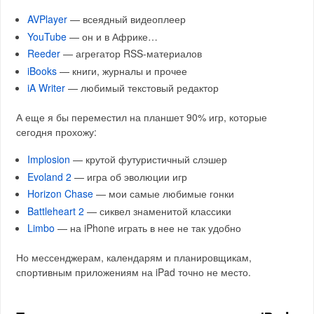
AVPlayer
— всеядный видеоплеер
YouTube
— он и в Африке…
Reeder
— агрегатор RSS-материалов
iBooks
— книги, журналы и прочее
iA Writer
— любимый текстовый редактор
А еще я бы переместил на планшет 90% игр, которые
сегодня прохожу:
Implosion
— крутой футуристичный слэшер
Evoland 2
— игра об эволюции игр
Horizon Chase
— мои самые любимые гонки
Battleheart 2
— сиквел знаменитой классики
Limbo
— на iPhone играть в нее не так удобно
Но мессенджерам, календарям и планировщикам,
спортивным приложениям на iPad точно не место.