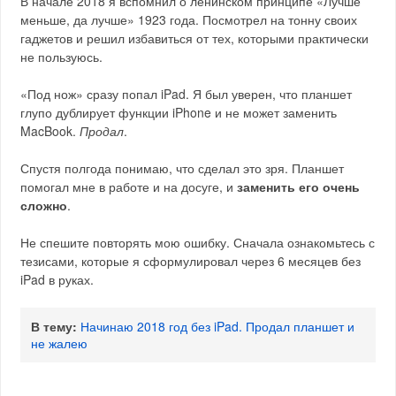
В начале 2018 я вспомнил о ленинском принципе «Лучше
меньше, да лучше» 1923 года. Посмотрел на тонну своих
гаджетов и решил избавиться от тех, которыми практически
не пользуюсь.
«Под нож» сразу попал iPad. Я был уверен, что планшет
глупо дублирует функции iPhone и не может заменить
MacBook.
Продал
.
Спустя полгода понимаю, что сделал это зря. Планшет
помогал мне в работе и на досуге, и
заменить его очень
сложно
.
Не спешите повторять мою ошибку. Сначала ознакомьтесь с
тезисами, которые я сформулировал через 6 месяцев без
iPad в руках.
В тему:
Начинаю 2018 год без iPad. Продал планшет и
не жалею