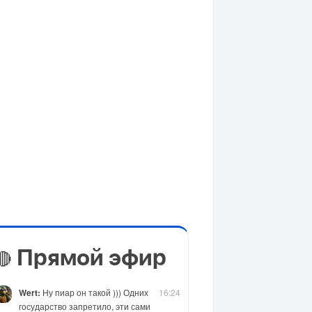
Прямой эфир
🔴
Wert:
Ну пиар он такой ))) Одних
16:24
государство запретило, эти сами