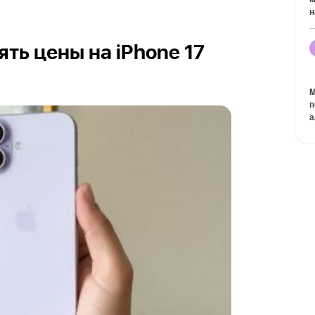
н
ть цены на iPhone 17
M
п
а