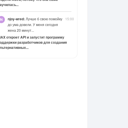
аучилась...
njoy-wred:
Лучше б свою помойку
15:00
до ума довели. У меня сегодня
жена 20 минут...
AX откроет API и запустит программу
оддержки разработчиков для создания
льтернативных...