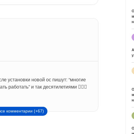
O
м
н
1
A
у
сле установки новой ос пишут: “многие 
ь работать” и так десятилетиями 🤦🏻‍♂️
O
м
н
все комментарии (+67)
O
м