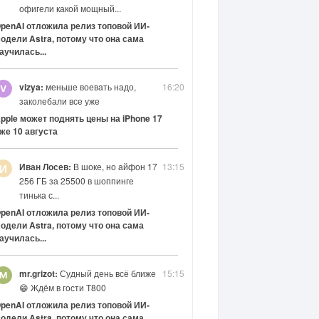
офигели какой мощный...
penAI отложила релиз топовой ИИ-
одели Astra, потому что она сама
аучилась...
vizya:
меньше воевать надо,
16:20
заколебали все уже
pple может поднять цены на iPhone 17
же 10 августа
Иван Лосев:
В шоке, но айфон 17
13:15
И
256 ГБ за 25500 в шоппинге
тинька с...
penAI отложила релиз топовой ИИ-
одели Astra, потому что она сама
аучилась...
mr.grizot:
Судный день всё ближе
15:15
😁 Ждём в гости Т800
penAI отложила релиз топовой ИИ-
одели Astra, потому что она сама