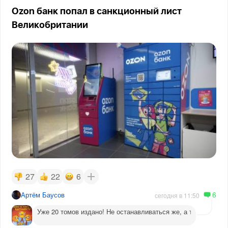
Ozon банк попал в санкционный лист
Великобритании
27
22
6
6
Артём Баусов
сегодня в 11:50
Уже 20 томов издано! Не останавливаться же, а то догадаютс