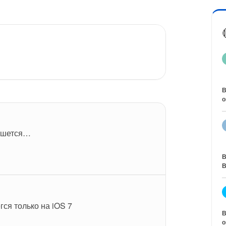
В
о
чешется…
В
В
гся только на iOS 7
В
о