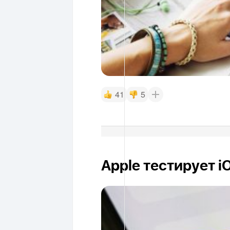
41
5
Apple тестирует i