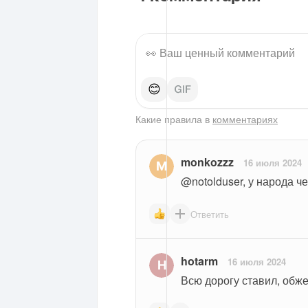
😊
Какие правила в
комментариях
monkozzz
16 июля 2024
@notolduser, у народа 
Ответить
hotarm
16 июля 2024
Всю дорогу ставил, обже