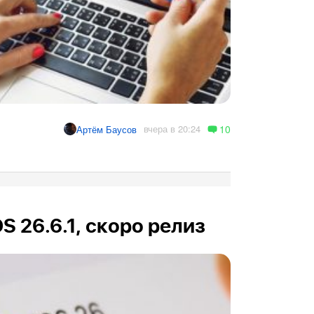
10
вчера в 20:24
Артём Баусов
OS 26.6.1, скоро релиз