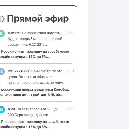
Прямой эфир
🔴
Dimitre:
Не корректная новость,
02:52
будет теперь 5% пошлина и ещё
сверху плюс НДС 22%...
 России снизят пошлину на зарубежные
нлайн-покупки с 15% до 5%...
id152774850:
Сами смотрите это
02:01
гумно. Все сказки обокрали,
ничего нового придумать не могут
 российский прокат выкатился Колобок.
еликое кино имеет рейтинг 1/10, но...
Nick:
То есть товары от 200 до
22:56
N
300 Эвро станут дороже
 России снизят пошлину на зарубежные
нлайн-покупки с 15% до 5%...