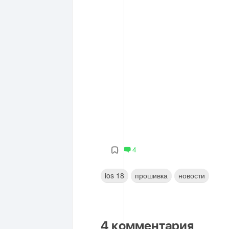
4
ios 18
прошивка
новости
4
комментария