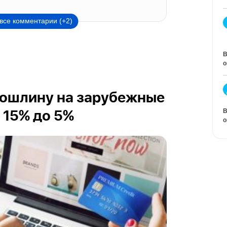
все комментарии (+2)
В
о
пошлину на зарубежные
В
 15% до 5%
о