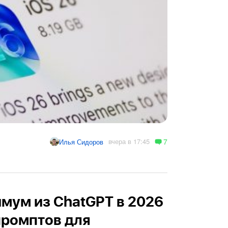
7
вчера в 17:45
Илья Сидоров
мум из ChatGPT в 2026
 промптов для