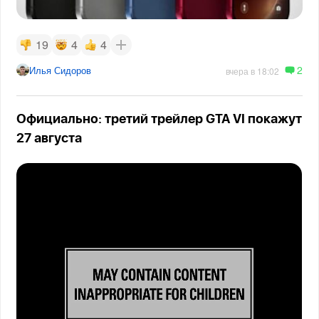
19
4
4
2
Илья Сидоров
вчера в 18:02
Официально: третий трейлер GTA VI покажут
27 августа