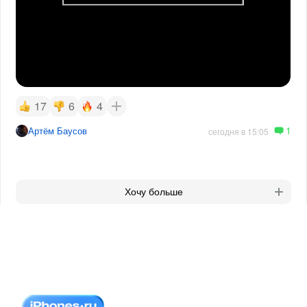
17
6
4
1
Артём Баусов
сегодня в 15:05
Хочу больше