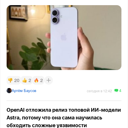
20
2
2
4
Артём Баусов
сегодня в 12:42
OpenAI отложила релиз топовой ИИ-модели
Astra, потому что она сама научилась
обходить сложные уязвимости