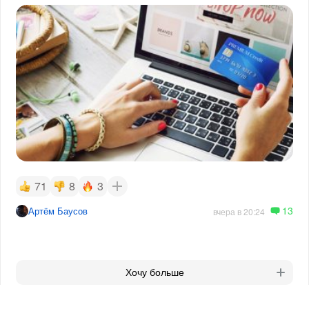
71
8
3
13
Артём Баусов
вчера в 20:24
Хочу больше