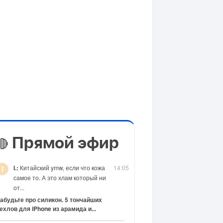
Прямой эфир
🔴
I.:
Китайский ymw, если что кожа
14:05
I
самое то. А это хлам который ни
от...
абудьте про силикон. 5 тончайших
ехлов для iPhone из арамида и...