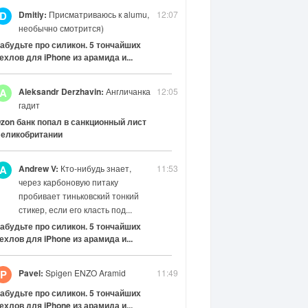
Dmitiy:
Присматриваюсь к alumu,
12:07
D
необычно смотрится)
абудьте про силикон. 5 тончайших
ехлов для iPhone из арамида и...
Aleksandr Derzhavin:
Англичанка
12:05
A
гадит
zon банк попал в санкционный лист
еликобритании
Andrew V:
Кто-нибудь знает,
11:53
A
через карбоновую питаку
пробивает тиньковский тонкий
стикер, если его класть под...
абудьте про силикон. 5 тончайших
ехлов для iPhone из арамида и...
Pavel:
Spigen ENZO Aramid
11:49
P
абудьте про силикон. 5 тончайших
ехлов для iPhone из арамида и...