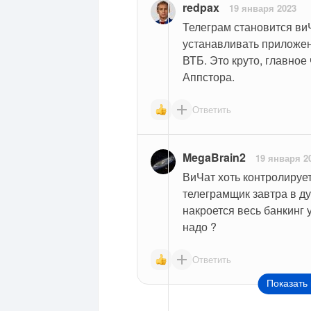
redpax
19 января 2023
Телеграм становится виЧ
устанавливать приложени
ВТБ. Это круто, главное
Аппстора.
Ответить
MegaBrain2
19 января 2
ВиЧат хоть контролирует
телеграмщик завтра в ду
накроется весь банкинг 
надо ?
Ответить
Показать 