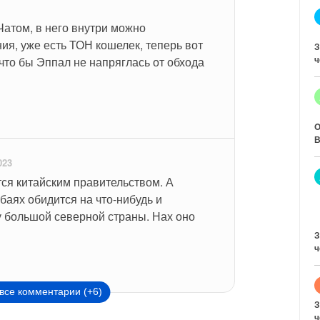
атом, в него внутри можно 
я, уже есть ТОН кошелек, теперь вот 
З
ч
 что бы Эппал не напряглась от обхода 
O
В
023
ся китайским правительством. А 
баях обидится на что-нибудь и 
у большой северной страны. Нах оно 
З
ч
все комментарии (+6)
З
ч