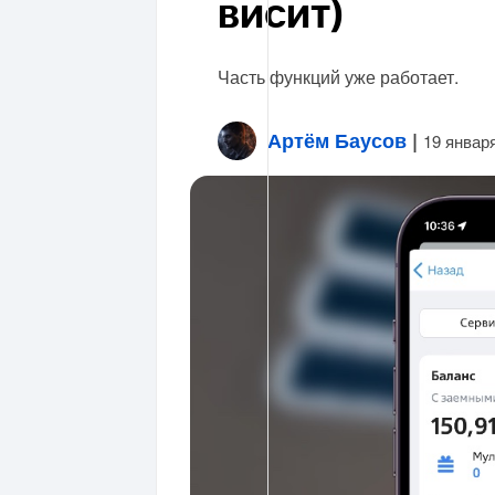
висит)
Часть функций уже работает.
Артём Баусов
|
19 январ