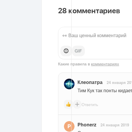
28
комментариев
😊
Какие правила в
комментариях
Клеопатра
24 января 20
Тим Кук так понты кидае
Ответить
Phonerz
24 января 2019