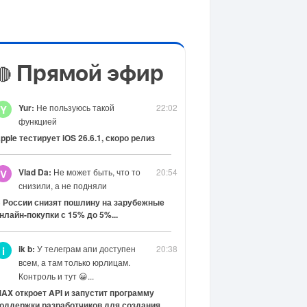
Прямой эфир
🔴
Yur:
Не пользуюсь такой
22:02
Y
функцией
pple тестирует iOS 26.6.1, скоро релиз
Vlad Da:
Не может быть, что то
20:54
V
снизили, а не подняли
 России снизят пошлину на зарубежные
нлайн-покупки с 15% до 5%...
ik b:
У телеграм апи доступен
20:38
i
всем, а там только юрлицам.
Контроль и тут 😀...
AX откроет API и запустит программу
оддержки разработчиков для создания