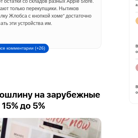
 остатки со складов разных Apple Store. 
а
ают только перекупщики. Нытиков 
ку Жлобса с кнопкой хоме” достаточно 
ать эти устройства им.
В
все комментарии (+26)
о
В
о
пошлину на зарубежные
 15% до 5%