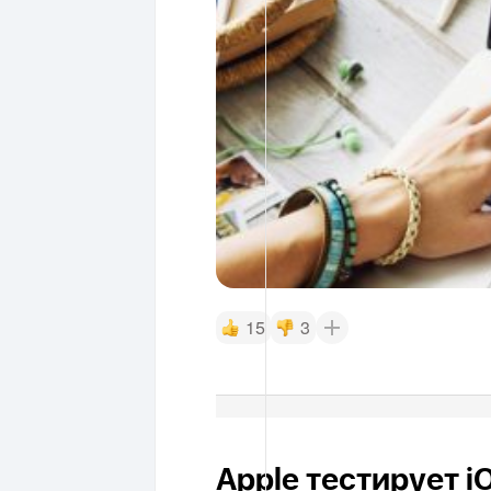
15
3
Apple тестирует i