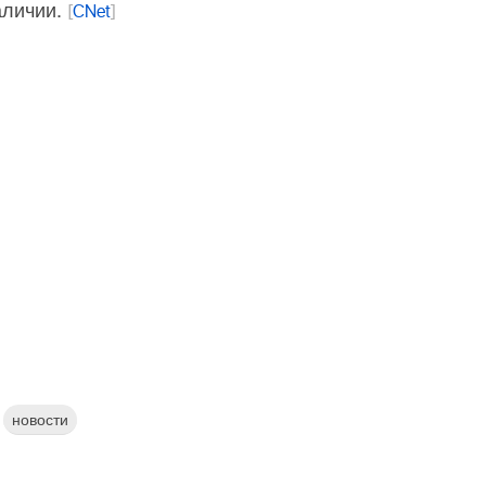
аличии.
[
CNet
]
новости