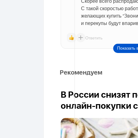
Скорее всего распродают
С такой скоростью работ
желающих купить “Звонил
и перекупы будут впарив
Ответить
Показать 
Рекомендуем
В России снизят 
онлайн-покупки с