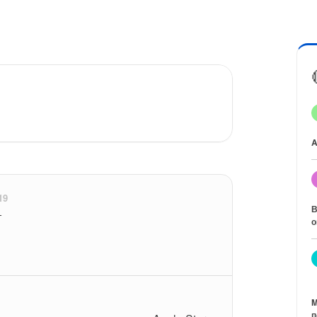
A
19
В
т
о
M
п