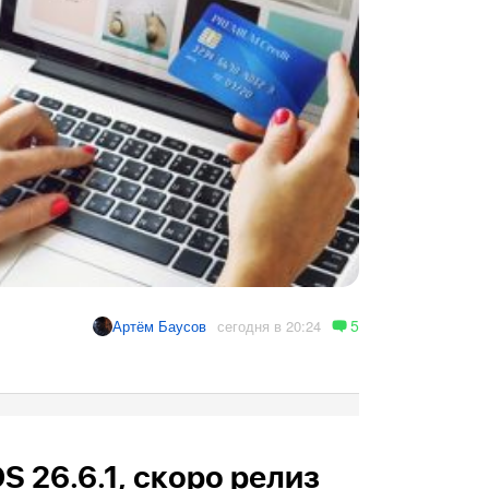
5
сегодня в 20:24
Артём Баусов
OS 26.6.1, скоро релиз