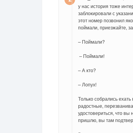
у нас история тоже инте
заблокировали с указан
этот номер позвонил яко
поймали, приезжайте, за
– Поймали?
 – Поймали!
– А кто?
– Лопух!
Только собрались ехать 
радостные, перезванивает
удостовериться, что вы 
пришлю, вы там подтверд