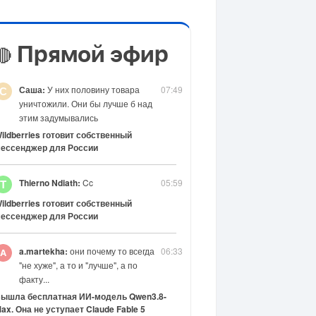
Прямой эфир
🔴
Саша:
У них половину товара
07:49
С
уничтожили. Они бы лучше б над
этим задумывались
ildberries готовит собственный
ессенджер для России
Thierno Ndiath:
Cc
05:59
T
ildberries готовит собственный
ессенджер для России
a.martekha:
они почему то всегда
06:33
"не хуже", а то и "лучше", а по
факту...
ышла бесплатная ИИ-модель Qwen3.8-
ax. Она не уступает Claude Fable 5