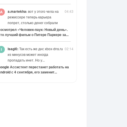
a.martekha:
вот у этого чела на
04:43
режиссере теперь карьера
попрет, столько денег собрали
осмотрел «Человек-паук: Новый день».
то лучший фильм о Питере Паркере за...
Isagi0:
Так есть же днс xbox-dns.ru
02:14
из минусов может иногда
пропадать инет. Но у...
oogle Ассистент перестанет работать на
ndroid с 4 сентября, его заменит...