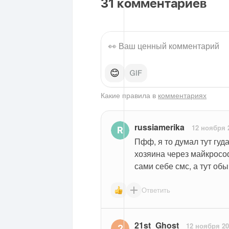
31
комментариев
😊
Какие правила в
комментариях
russiamerika
12 ноября 
Пфф, я то думал тут гуд
хозяина через майкрософ
сами себе смс, а тут об
Ответить
21st_Ghost
12 ноября 20