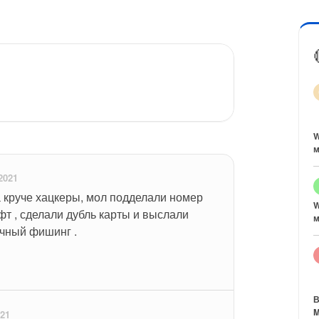
W
м
2021
а круче хацкеры, мол подделали номер 
W
т , сделали дубль карты и выслали 
м
ычный фишинг .
В
M
21