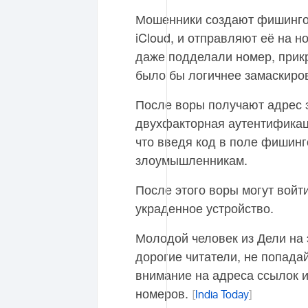
Мошенники создают фишинго
iCloud, и отправляют её на 
даже подделали номер, прикр
было бы логичнее замаскиров
После воры получают адрес 
двухфакторная аутентификаци
что введя код в поле фишинго
злоумышленникам.
После этого воры могут войти 
украденное устройство.
Молодой человек из Дели на 
дорогие читатели, не попада
внимание на адреса ссылок и
номеров.
[
India Today
]