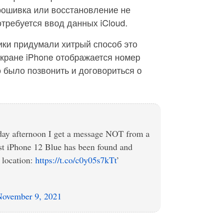
рошивка или восстановление не
требуется ввод данных iCloud.
ики придумали хитрый способ это
экране iPhone отображается номер
о было позвонить и договориться о
day afternoon I get a message NOT from a
st iPhone 12 Blue has been found and
 location:
https://t.co/c0y05s7kTt
’
November 9, 2021